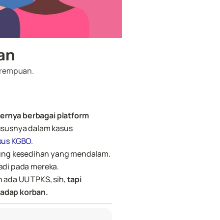
an
erempuan.
ernya berbagai platform 
ususnya dalam kasus 
sus KGBO
.
ung kesedihan yang mendalam. 
adi pada mereka.
ada UU TPKS, sih, 
tapi 
adap korban.