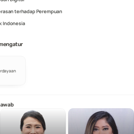
kerasan terhadap Perempuan
k Indonesia
 mengatur
rdayaan 
jawab