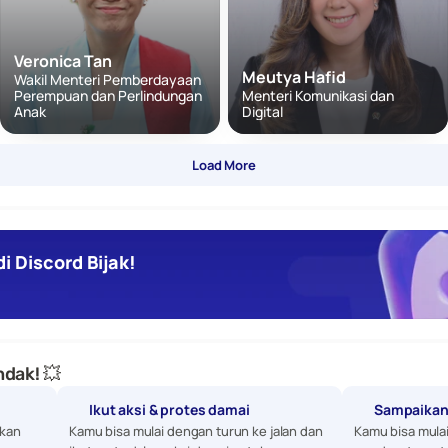
Veronica Tan
Meutya Hafid
Wakil Menteri Pemberdayaan 
Perempuan dan Perlindungan 
Menteri Komunikasi dan 
Anak
Digital
Load More
i Discord Bijak!
dak! 💥
Ikut aksi & protes damai
Sampaikan
kan 
Kamu bisa mulai dengan turun ke jalan dan 
Kamu bisa mula