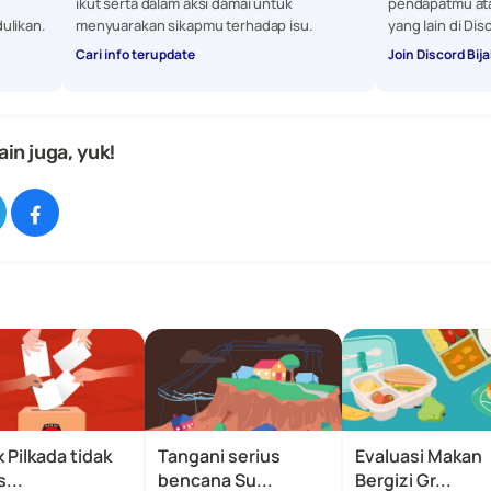
ikut serta dalam aksi damai untuk 
pendapatmu at
ulikan. 
menyuarakan sikapmu terhadap isu.
yang lain di Dis
Cari info terupdate
Join Discord Bija
ain juga, yuk!
 Pilkada tidak 
Tangani serius 
Evaluasi Makan 
...
bencana Su...
Bergizi Gr...