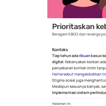
Prioritaskan k
Beragam KBGO dari revenge po
Konteks
Tiap tahun ada 
ribuan
 kasus k
digital. 
Kebanyakan korban adal
penyebaran konten intim tanpa 
Hal tersebut mengakibatkan t
Stigma sosial juga menghantui 
Meskipun kasusnya banyak, sa
implementasi sistem perlind
Halaman ini