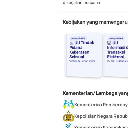
dikerjakan bersama
Kebijakan yang memengaruh
Undang-Undang
Undang-Undang
⚖️  UU Tindak 
💻  UU 
Informasi 
Pidana 
Kekerasan 
Transaksi 
Elektroni...
Seksual
UU No. 12 Tahun 2022
UU No. 1 Tahun 2
Kementerian/Lembaga yan
Kementerian Pemberday
Kepolisian Negara Republ
Kementerian Komunikasi 