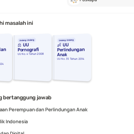
i masalah ini
Undang-Undang
Undang-Undang
👶  UU 
⚖️  UU 
dan 
Perlindungan 
Pornografi
UU No. 4 Tahun 2008
Anak
UU No. 35 Tahun 2014
024
g bertanggung jawab
aan Perempuan dan Perlindungan Anak
ik Indonesia
dan Digital