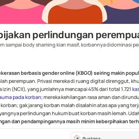
ebijakan perlindungan perempu
rn sampai body shaming kian masif, korbannya didominasi p
ekerasan berbasis gender online (KBGO) seiring makin popul
ah perempuan. Privasi mereka di ruang digital direnggut, kh
izin (NCII), yang jumlahnya mencapai 45% dari total 1.721 
ka
rauma pada korban
; mereka kehilangan rasa aman dan dirund
korban; gak jarang korban malah disalahin atas apa yang terj
yangnya perlindungan hukum buat korban masih lemah. Udah 
ungan dan pendampingannya masih minim keberpihakan terh
Puskapa