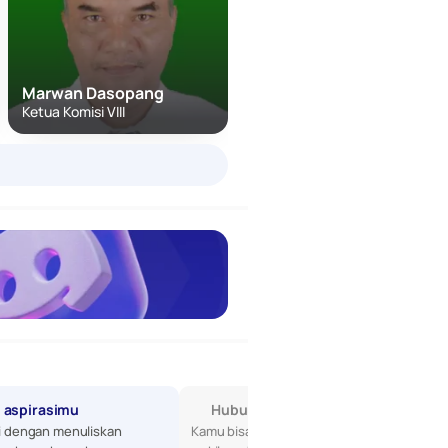
Marwan Dasopang
Ketua Komisi VIII
 aspirasimu
Hubungi Wakilmu di DPR
i dengan menuliskan 
Kamu bisa mulai dengan mencari tahu siapa