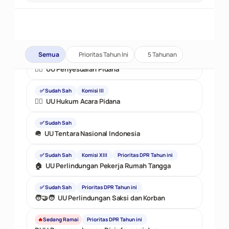
Semua
Prioritas Tahun Ini
5 Tahunan
✅ Sudah Sah
Komisi III
🧑‍⚖️  UU Penyesuaian Pidana
✅ Sudah Sah
Komisi III
🧑‍⚖️  UU Hukum Acara Pidana
✅ Sudah Sah
🪖  UU Tentara Nasional Indonesia
✅ Sudah Sah
Komisi XIII
Prioritas DPR Tahun ini
🏠  UU Perlindungan Pekerja Rumah Tangga
✅ Sudah Sah
Prioritas DPR Tahun ini
🧑‍🤝‍🧑  UU Perlindungan Saksi dan Korban
🔥
Sedang Ramai
Prioritas DPR Tahun ini