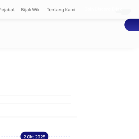
Pejabat
Bijak Wiki
Tentang Kami
Join Discord Bijak
2 Okt 2025
2