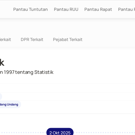
Pantau Tuntutan
Pantau RUU
Pantau Rapat
Pantau 
erkait
DPR Terkait
Pejabat Terkait
ik
n 1997 tentang Statistik
ndang Undang
2 Okt 2025