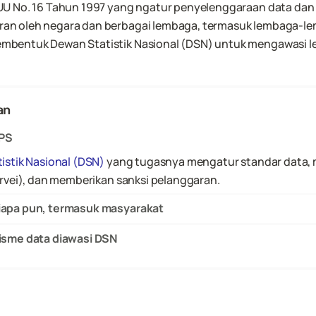
 No. 16 Tahun 1997 yang ngatur penyelenggaraan data dan sta
n oleh negara dan berbagai lembaga, termasuk lembaga-lemb
bentuk Dewan Statistik Nasional (DSN) untuk mengawasi l
an
BPS
istik Nasional (DSN)
 yang tugasnya mengatur standar data,
rvei), dan memberikan sanksi pelanggaran. 
 siapa pun, termasuk masyarakat
alisme data diawasi DSN