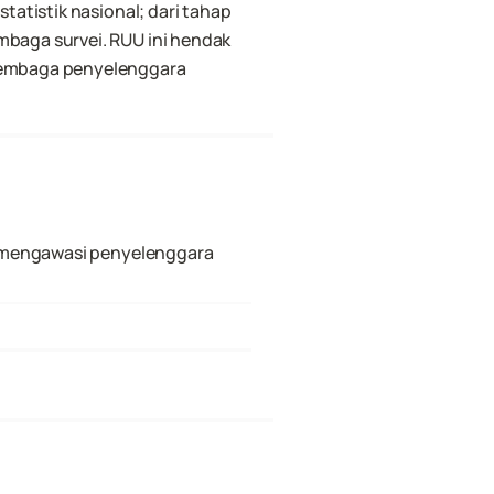
tistik nasional; dari tahap 
RI.
aga survei. RUU ini hendak 
embaga penyelenggara 
 mengawasi penyelenggara 