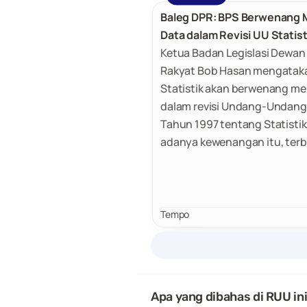
Baleg DPR: BPS Berwenang 
Data dalam Revisi UU Statist
Ketua Badan Legislasi Dewan
Rakyat Bob Hasan mengatak
Statistik akan berwenang me
dalam revisi Undang-Undang
Tahun 1997 tentang Statisti
adanya kewenangan itu, ter
BPS akan mengambil alih dat
oleh kementerian dan lembag
dari Kementerian Perencana
Pembangunan Nasional atau
Tempo
Perencanaan Pembangunan 
(Bappenas).
Apa yang dibahas di RUU in