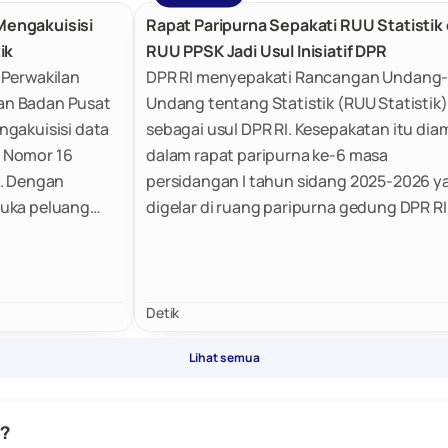
Mengakuisisi
Rapat Paripurna Sepakati RUU Statistik
ik
RUU PPSK Jadi Usul Inisiatif DPR
 Perwakilan
DPR RI menyepakati Rancangan Undang
an Badan Pusat
Undang tentang Statistik (RUU Statistik)
ngakuisisi data
sebagai usul DPR RI. Kesepakatan itu diam
 Nomor 16
dalam rapat paripurna ke-6 masa
k. Dengan
persidangan I tahun sidang 2025-2026 y
buka peluang
digelar di ruang paripurna gedung DPR RI
a yang disimpan
Senayan, Jakarta Pusat, Kamis (2/10/202
a lain, termasuk
an
 Badan
Detik
Nasional
Lihat semua
i?