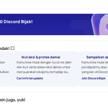
i Discord Bijak!
dak! 💥
Ikut aksi & protes damai
Sampaikan a
kan 
Kamu bisa mulai dengan turun ke jalan 
Kamu bisa mulai d
dan ikut serta dalam aksi damai untuk 
pendapatmu atau 
ulikan. 
menyuarakan sikapmu terhadap isu.
yang lain di Discor
Cari info terupdate
Join Discord Bijak
ain juga, yuk!