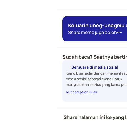
Keluarin uneg-unegmu d
Share meme juga boleh 👀
Sudah baca? Saatnya bertin
Bersuara di media sosial
Kamu bisa mulai dengan memanfaat
media sosial sebagai ruang untuk 
menyuarakan isu-isu yang kamu ped
Ikut campaign Bijak
 Share halaman ini ke yang l