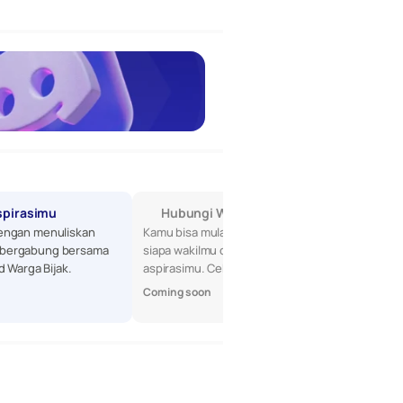
spirasimu
Hubungi Wakilmu di DPR
engan menuliskan 
Kamu bisa mulai dengan mencari tahu 
bergabung bersama 
siapa wakilmu di DPR, lalu sampaikan 
d Warga Bijak.
aspirasimu. Cek profil mereka di sini!
Coming soon