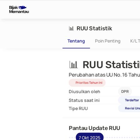
📊  RUU Statistik
Tentang
Poin Penting
K/L T
📊  RUU Statist
Perubahan atas UU No. 16 Tahu
Prioritas Tahun Ini
Diusulkan oleh
DPR
Status saat ini
Terdaftar
Tipe RUU
Revisi U
Pantau Update RUU
7 Okt 2025