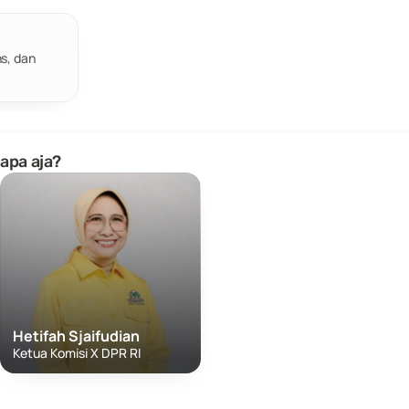
s, dan 
apa aja? 
Hetifah Sjaifudian
Ketua Komisi X DPR RI