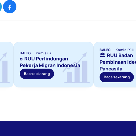
BALEG
Komisi XIII
BALEG
Komisi IX
🏛️  RUU Badan 
✊  RUU Perlindungan 
Pembinaan Ideo
Pekerja Migran Indonesia
Pancasila
Baca sekarang
Baca sekarang