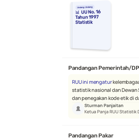
Undang-Undang
📊  UU No. 16 
Tahun 1997 
Statistik
Pandangan Pemerintah/D
RUU ini mengatur
 kelembagaa
statistik nasional dan Dewa
dan penegakan kode etik di d
Sturman Panjaitan
Ketua Panja RUU Statistik 
Pandangan Pakar