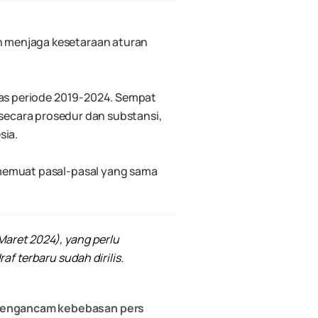
n menjaga kesetaraan aturan 
 dan sempat masuk Prolegnas Prioritas periode 2019-2024. Sempat 
secara prosedur dan substansi, 
sia.
memuat pasal-pasal yang sama 
aret 2024), yang perlu 
f terbaru sudah dirilis.
i mengancam kebebasan pers