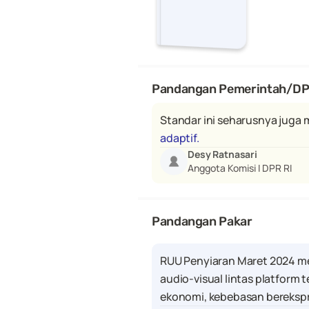
Pandangan Pemerintah/D
Standar ini seharusnya juga 
adaptif.
Desy Ratnasari
Anggota Komisi I DPR RI
Pandangan Pakar
RUU Penyiaran Maret 2024 me
audio-visual lintas platform
ekonomi, kebebasan berekspr