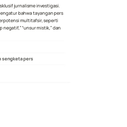
usif jurnalisme investigasi. 
engatur bahwa tayangan pers 
potensi multitafsir, seperti 
egatif,” “unsur mistik,” dan 
n sengketa pers