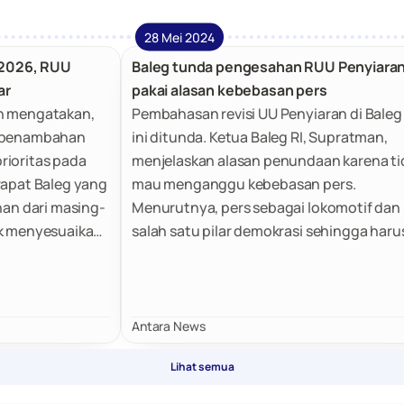
28 Mei 2024
s 2026, RUU
Baleg tunda pengesahan RUU Penyiaran
ar
pakai alasan kebebasan pers
an mengatakan,
Pembahasan revisi UU Penyiaran di Baleg
n penambahan
ini ditunda. Ketua Baleg RI, Supratman,
rioritas pada
menjelaskan alasan penundaan karena ti
rapat Baleg yang
mau menganggu kebebasan pers.
nan dari masing-
Menurutnya, pers sebagai lokomotif dan
uk menyesuaikan
salah satu pilar demokrasi sehingga haru
an dibahas pada
dipertahankan.
Antara News
Lihat semua