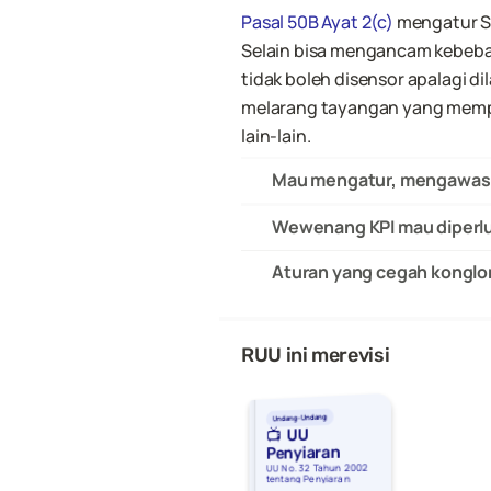
Pasal 50B Ayat 2(c)
 mengatur St
Selain bisa mengancam kebebasa
tidak boleh disensor apalagi dil
melarang tayangan yang mempert
lain-lain.
Mau mengatur, mengawasi,
Wewenang KPI mau diperlu
Aturan yang cegah konglo
RUU ini merevisi
Undang-Undang
📺  UU 
Penyiaran
UU No. 32 Tahun 2002 
tentang Penyiaran