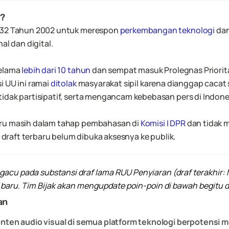
i?
 32 Tahun 2002 untuk merespon 
perkembangan teknologi
 da
al dan digital.
elama 
lebih dari 10 tahun
si UU ini ramai 
ditolak
 masyarakat sipil karena dianggap cacat 
idak partisipatif, serta mengancam kebebasan pers di Indone
ru masih dalam tahap pembahasan di 
Komisi I DPR 
dan tidak 
i, draft terbaru belum dibuka aksesnya ke publik.
gacu pada substansi draf lama RUU Penyiaran (draf terakhir: M
baru. Tim Bijak akan mengupdate poin-poin di bawah begitu dra
an
nten audio visual di semua platform teknologi berpotens