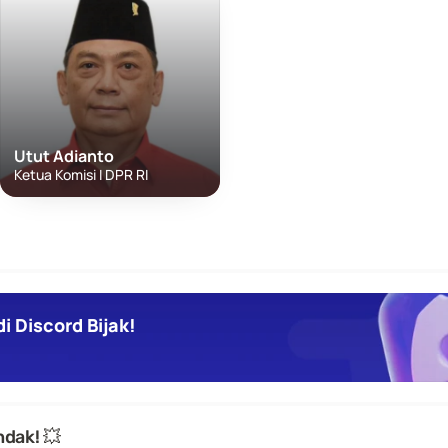
Utut Adianto
Ketua Komisi I DPR RI
i Discord Bijak!
dak! 💥