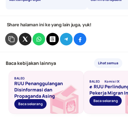
 Share halaman ini ke yang lain juga, yuk!
Baca kebijakan lainnya
Lihat semua
BALEG
BALEG
Komisi IX
RUU Penanggulangan 
✊  RUU Perlindun
Disinformasi dan 
Pekerja Migran I
Propaganda Asing 
Baca sekarang
Baca sekarang