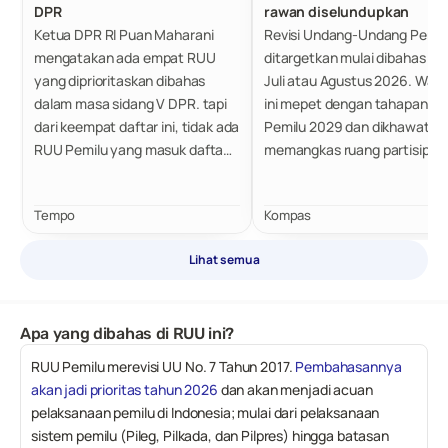
DPR
rawan diselundupkan
Ketua DPR RI Puan Maharani
Revisi Undang-Undang Pemil
mengatakan ada empat RUU
ditargetkan mulai dibahas pa
yang diprioritaskan dibahas
Juli atau Agustus 2026. Wak
dalam masa sidang V DPR. tapi
ini mepet dengan tahapan
dari keempat daftar ini, tidak ada
Pemilu 2029 dan dikhawatirk
RUU Pemilu yang masuk daftar
memangkas ruang partisipasi
progam legislasi nasional atau
publik yang bermakna serta
Prolegnas 2026. Pembicaraan
membuka celah munculnya
Tempo
Kompas
RUU Pemilu antarfraksi masih
pasal-pasal problematik atau
berlangsung, baik secara formal
bahkan pasal selundupan ya
Lihat semua
maupun informal. Kendati
tidak melalui uji publik secara
tahapan pemilu segera dimulai,
memadai.
tapi tidak diungkap sejauh mana
Apa yang dibahas di RUU ini?
perkembangan dari hasil
pembicaraan itu.
RUU Pemilu merevisi UU No. 7 Tahun 2017. 
Pembahasannya 
akan jadi prioritas tahun 2026
 dan akan menjadi acuan 
pelaksanaan pemilu di Indonesia; mulai dari pelaksanaan 
sistem pemilu (Pileg, Pilkada, dan Pilpres) hingga batasan 