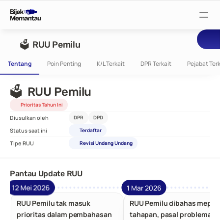
Pantau Tuntutan
🗳️  RUU Pemilu
Tentang
Poin Penting
K/L Terkait
DPR Terkait
Pejabat Terk
Pantau RUU
🗳️  RUU Pemilu
Pantau Rapat
Prioritas Tahun Ini
Diusulkan oleh
DPR
DPD
Status saat ini
Terdaftar
Pantau Pejabat
Tipe RUU
Revisi Undang Undang
Suarakan
Pantau Update RUU
12 Mei 2026
1 Mar 2026
Bijak Wiki
RUU Pemilu tak masuk
RUU Pemilu dibahas mepet
prioritas dalam pembahasan
tahapan, pasal problemati