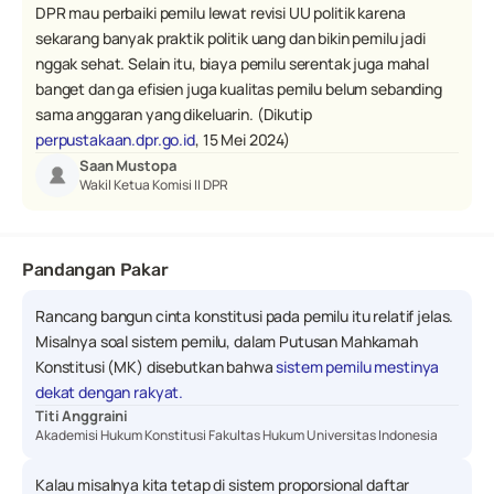
DPR mau perbaiki pemilu lewat revisi UU politik karena 
sekarang banyak praktik politik uang dan bikin pemilu jadi 
nggak sehat. Selain itu, biaya pemilu serentak juga mahal 
banget dan ga efisien juga kualitas pemilu belum sebanding 
sama anggaran yang dikeluarin. (Dikutip 
perpustakaan.dpr.go.id
, 15 Mei 2024)
Saan Mustopa
Wakil Ketua Komisi II DPR
Pandangan Pakar
Rancang bangun cinta konstitusi pada pemilu itu relatif jelas. 
Misalnya soal sistem pemilu, dalam Putusan Mahkamah 
Konstitusi (MK) disebutkan bahwa 
sistem pemilu mestinya 
dekat dengan rakyat.
Titi Anggraini
Akademisi Hukum Konstitusi Fakultas Hukum Universitas Indonesia
Kalau misalnya kita tetap di sistem proporsional daftar 