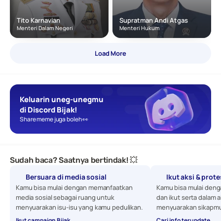
Tito Karnavian
Supratman Andi Atgas
Menteri Dalam Negeri
Menteri Hukum
Load More
Keluarin uneg-unegmu 
di Discord Bijak!
Share meme juga boleh 👀
Sudah baca? Saatnya bertindak! 💥
Bersuara di media sosial
Ikut aksi & prot
Kamu bisa mulai dengan memanfaatkan 
Kamu bisa mulai denga
media sosial sebagai ruang untuk 
dan ikut serta dalam a
menyuarakan isu-isu yang kamu pedulikan. 
menyuarakan sikapmu
Ikut campaign Bijak
Cari info terupdate