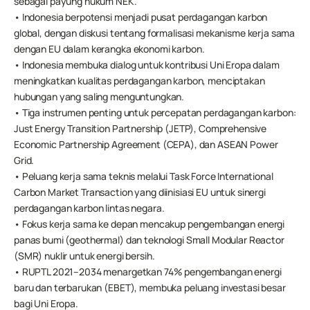
sebagai payung hukum NEK.
• Indonesia berpotensi menjadi pusat perdagangan karbon 
global, dengan diskusi tentang formalisasi mekanisme kerja sama 
dengan EU dalam kerangka ekonomi karbon.
• Indonesia membuka dialog untuk kontribusi Uni Eropa dalam 
meningkatkan kualitas perdagangan karbon, menciptakan 
hubungan yang saling menguntungkan.
• Tiga instrumen penting untuk percepatan perdagangan karbon: 
Just Energy Transition Partnership (JETP), Comprehensive 
Economic Partnership Agreement (CEPA), dan ASEAN Power 
Grid.
• Peluang kerja sama teknis melalui Task Force International 
Carbon Market Transaction yang diinisiasi EU untuk sinergi 
perdagangan karbon lintas negara.
• Fokus kerja sama ke depan mencakup pengembangan energi 
panas bumi (geothermal) dan teknologi Small Modular Reactor 
(SMR) nuklir untuk energi bersih.
• RUPTL 2021–2034 menargetkan 74% pengembangan energi 
baru dan terbarukan (EBET), membuka peluang investasi besar 
bagi Uni Eropa.