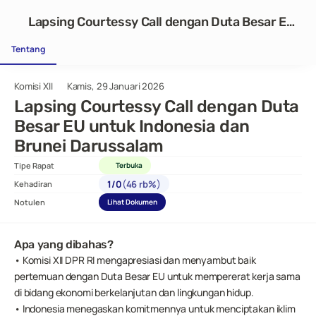
Lapsing Courtessy Call dengan Duta Besar EU
untuk Indonesia dan Brunei Darussalam
Tentang
Komisi XII
Kamis, 29 Januari 2026
Lapsing Courtessy Call dengan Duta 
Besar EU untuk Indonesia dan 
Brunei Darussalam 
Tipe Rapat
Terbuka
(
)
1
/
0
46 rb%
Kehadiran
Notulen
Lihat Dokumen
Apa yang dibahas?
• Komisi XII DPR RI mengapresiasi dan menyambut baik 
pertemuan dengan Duta Besar EU untuk mempererat kerja sama 
di bidang ekonomi berkelanjutan dan lingkungan hidup.
• Indonesia menegaskan komitmennya untuk menciptakan iklim 