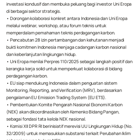
investasi kondusif dan membuka peluang bagi investor Uni Eropa 
di berbagai sektor strategis.
• Dorongan kolaborasi konkret antara Indonesia dan Uni Eropa 
melalui webinar, workshop, atau forum teknis untuk 
memperdalam pemahaman teknis perdagangan karbon.
• Pencabutan 28 izin pertambangan dan kehutanan menjadi 
bukti komitmen Indonesia menjaga cadangan karbon nasional 
dan keberlanjutan lingkungan hidup.
• Uni Eropa menilai Perpres 110/2025 sebagai langkah positif dan 
kerangka kerja solid untuk memperkuat kolaborasi di bidang 
perdagangan karbon.
• EU siap mendukung Indonesia dalam penguatan sistem 
Monitoring, Reporting, and Verification (MRV), berdasarkan 
pengalaman EU Emission Trading System (EU ETS).
• Pembentukan Komite Pengarah Nasional Ekonomi Karbon 
(NEK) akan dikoordinasikan oleh Kemenko Bidang Pangan, 
sebagai fondasi tata kelola NEK nasional.
• Komisi XII DPR RI berinisiatif merevisi UU Lingkungan Hidup (No. 
32/2009) untuk memasukkan substansi terkait Perubahan Iklim 