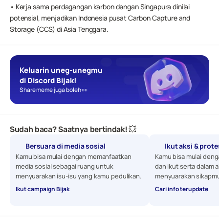
• Kerja sama perdagangan karbon dengan Singapura dinilai 
potensial, menjadikan Indonesia pusat Carbon Capture and 
Storage (CCS) di Asia Tenggara.
Keluarin uneg-unegmu 
di Discord Bijak!
Share meme juga boleh 👀
Sudah baca? Saatnya bertindak! 💥
Bersuara di media sosial
Ikut aksi & prot
Kamu bisa mulai dengan memanfaatkan 
Kamu bisa mulai denga
media sosial sebagai ruang untuk 
dan ikut serta dalam a
menyuarakan isu-isu yang kamu pedulikan. 
menyuarakan sikapmu
Ikut campaign Bijak
Cari info terupdate