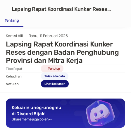
Lapsing Rapat Koordinasi Kunker Reses
dengan Badan Penghubung Provinsi dan Mitra
Tentang
Kerja
Komisi VIII
Rabu, 11 Februari 2026
Lapsing Rapat Koordinasi Kunker 
Reses dengan Badan Penghubung 
Provinsi dan Mitra Kerja
Tipe Rapat
Tertutup
Kehadiran
Tidak ada data
Notulen
Lihat Dokumen
Keluarin uneg-unegmu 
di Discord Bijak!
Share meme juga boleh 👀