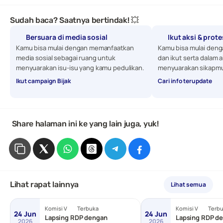
Sudah baca? Saatnya bertindak! 💥
Bersuara di media sosial
Ikut aksi & prot
Kamu bisa mulai dengan memanfaatkan 
Kamu bisa mulai denga
media sosial sebagai ruang untuk 
dan ikut serta dalam a
menyuarakan isu-isu yang kamu pedulikan. 
menyuarakan sikapmu
Ikut campaign Bijak
Cari info terupdate
 Share halaman ini ke yang lain juga, yuk!
Lihat rapat lainnya
Lihat semua
Komisi V
Terbuka
Komisi V
Terb
24 Jun
24 Jun
Lapsing RDP dengan
Lapsing RDP de
2026
2026