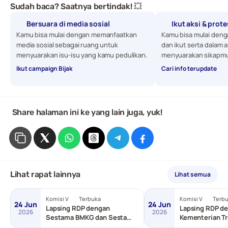
Sudah baca? Saatnya bertindak! 💥
Bersuara di media sosial
Ikut aksi & prot
Kamu bisa mulai dengan memanfaatkan 
Kamu bisa mulai denga
media sosial sebagai ruang untuk 
dan ikut serta dalam a
menyuarakan isu-isu yang kamu pedulikan. 
menyuarakan sikapmu
Ikut campaign Bijak
Cari info terupdate
 Share halaman ini ke yang lain juga, yuk!
Lihat rapat lainnya
Lihat semua
Komisi V
Terbuka
Komisi V
Terb
24 Jun
24 Jun
Lapsing RDP dengan
Lapsing RDP de
2026
2026
Sestama BMKG dan Sestama
Kementerian Tr
BNPP/Basarnas