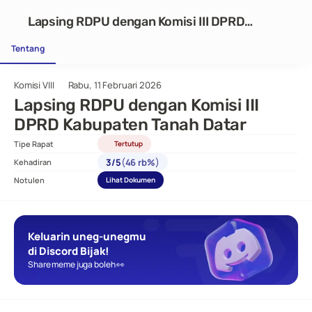
Lapsing RDPU dengan Komisi III DPRD
Kabupaten Tanah Datar
Tentang
Komisi VIII
Rabu, 11 Februari 2026
Lapsing RDPU dengan Komisi III 
DPRD Kabupaten Tanah Datar
Tipe Rapat
Tertutup
(
)
3
/
5
46 rb%
Kehadiran
Notulen
Lihat Dokumen
Keluarin uneg-unegmu 
di Discord Bijak!
Share meme juga boleh 👀