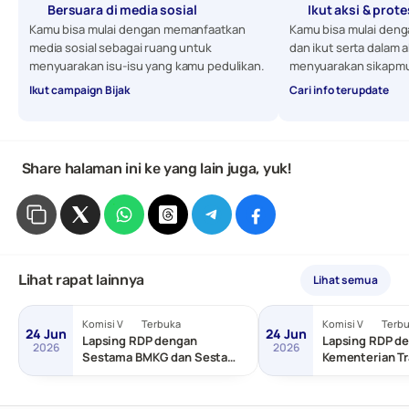
Bersuara di media sosial
Ikut aksi & prot
Kamu bisa mulai dengan memanfaatkan 
Kamu bisa mulai denga
media sosial sebagai ruang untuk 
dan ikut serta dalam a
menyuarakan isu-isu yang kamu pedulikan. 
menyuarakan sikapmu
Ikut campaign Bijak
Cari info terupdate
 Share halaman ini ke yang lain juga, yuk!
Lihat rapat lainnya
Lihat semua
Komisi V
Terbuka
Komisi V
Terb
24 Jun
24 Jun
Lapsing RDP dengan
Lapsing RDP de
2026
2026
Sestama BMKG dan Sestama
Kementerian Tr
BNPP/Basarnas