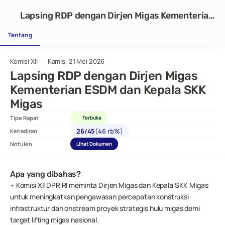
Lapsing RDP dengan Dirjen Migas Kementerian
ESDM dan Kepala SKK Migas
Tentang
Komisi XII
Kamis, 21 Mei 2026
Lapsing RDP dengan Dirjen Migas 
Kementerian ESDM dan Kepala SKK 
Migas
Tipe Rapat
Terbuka
(
)
26
/
45
46 rb%
Kehadiran
Notulen
Lihat Dokumen
Apa yang dibahas?
• Komisi XII DPR RI meminta Dirjen Migas dan Kepala SKK Migas 
untuk meningkatkan pengawasan percepatan konstruksi 
infrastruktur dan onstream proyek strategis hulu migas demi 
target lifting migas nasional.