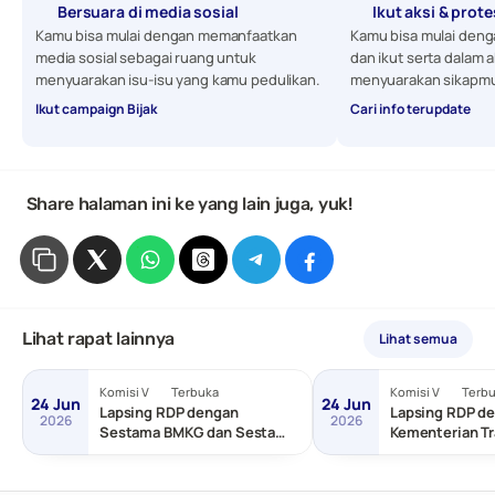
Bersuara di media sosial
Ikut aksi & prot
Kamu bisa mulai dengan memanfaatkan 
Kamu bisa mulai denga
media sosial sebagai ruang untuk 
dan ikut serta dalam a
menyuarakan isu-isu yang kamu pedulikan. 
menyuarakan sikapmu
Ikut campaign Bijak
Cari info terupdate
 Share halaman ini ke yang lain juga, yuk!
Lihat rapat lainnya
Lihat semua
Komisi V
Terbuka
Komisi V
Terb
24 Jun
24 Jun
Lapsing RDP dengan
Lapsing RDP de
2026
2026
Sestama BMKG dan Sestama
Kementerian Tr
BNPP/Basarnas