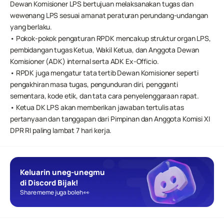
Dewan Komisioner LPS bertujuan melaksanakan tugas dan 
wewenang LPS sesuai amanat peraturan perundang-undangan 
yang berlaku.
• Pokok-pokok pengaturan RPDK mencakup struktur organ LPS, 
pembidangan tugas Ketua, Wakil Ketua, dan Anggota Dewan 
Komisioner (ADK) internal serta ADK Ex-Officio.
• RPDK juga mengatur tata tertib Dewan Komisioner seperti 
pengakhiran masa tugas, pengunduran diri, pengganti 
sementara, kode etik, dan tata cara penyelenggaraan rapat.
• Ketua DK LPS akan memberikan jawaban tertulis atas 
pertanyaan dan tanggapan dari Pimpinan dan Anggota Komisi XI 
DPR RI paling lambat 7 hari kerja.
Keluarin uneg-unegmu 
di Discord Bijak!
Share meme juga boleh 👀