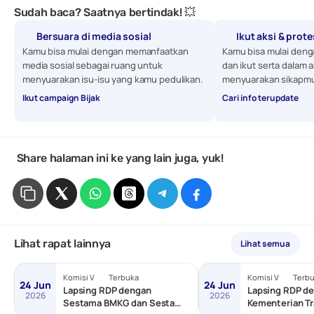
Sudah baca? Saatnya bertindak! 💥
Bersuara di media sosial
Ikut aksi & prot
Kamu bisa mulai dengan memanfaatkan 
Kamu bisa mulai denga
media sosial sebagai ruang untuk 
dan ikut serta dalam a
menyuarakan isu-isu yang kamu pedulikan. 
menyuarakan sikapmu
Ikut campaign Bijak
Cari info terupdate
 Share halaman ini ke yang lain juga, yuk!
Lihat rapat lainnya
Lihat semua
Komisi V
Terbuka
Komisi V
Terb
24 Jun
24 Jun
Lapsing RDP dengan
Lapsing RDP de
2026
2026
Sestama BMKG dan Sestama
Kementerian Tr