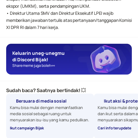
ekspor (UMKM), serta pendampingan UKM.
• Direktur Utama SMV dan Direktur Eksekutif LPEI wajib 
memberikan jawaban tertulis atas pertanyaan/tanggapan Komisi 
XI DPR RI dalam 7 hari kerja.
Keluarin uneg-unegmu 
di Discord Bijak!
Share meme juga boleh 👀
Sudah baca? Saatnya bertindak! 💥
Bersuara di media sosial
Ikut aksi & prot
Kamu bisa mulai dengan memanfaatkan 
Kamu bisa mulai denga
media sosial sebagai ruang untuk 
dan ikut serta dalam a
menyuarakan isu-isu yang kamu pedulikan. 
menyuarakan sikapmu
Ikut campaign Bijak
Cari info terupdate