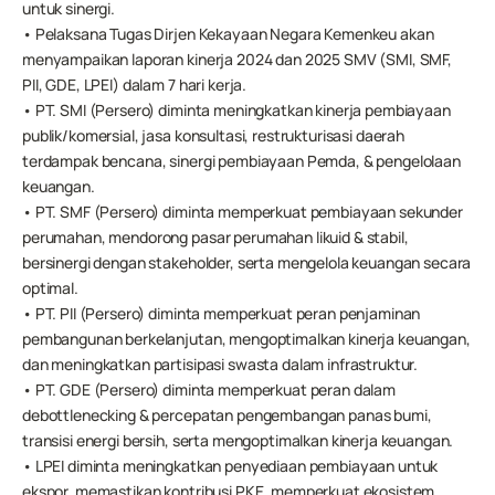
untuk sinergi.
• Pelaksana Tugas Dirjen Kekayaan Negara Kemenkeu akan 
menyampaikan laporan kinerja 2024 dan 2025 SMV (SMI, SMF, 
PII, GDE, LPEI) dalam 7 hari kerja.
• PT. SMI (Persero) diminta meningkatkan kinerja pembiayaan 
publik/komersial, jasa konsultasi, restrukturisasi daerah 
terdampak bencana, sinergi pembiayaan Pemda, & pengelolaan 
keuangan.
• PT. SMF (Persero) diminta memperkuat pembiayaan sekunder 
perumahan, mendorong pasar perumahan likuid & stabil, 
bersinergi dengan stakeholder, serta mengelola keuangan secara 
optimal.
• PT. PII (Persero) diminta memperkuat peran penjaminan 
pembangunan berkelanjutan, mengoptimalkan kinerja keuangan, 
dan meningkatkan partisipasi swasta dalam infrastruktur.
• PT. GDE (Persero) diminta memperkuat peran dalam 
debottlenecking & percepatan pengembangan panas bumi, 
transisi energi bersih, serta mengoptimalkan kinerja keuangan.
• LPEI diminta meningkatkan penyediaan pembiayaan untuk 
ekspor, memastikan kontribusi PKE, memperkuat ekosistem 