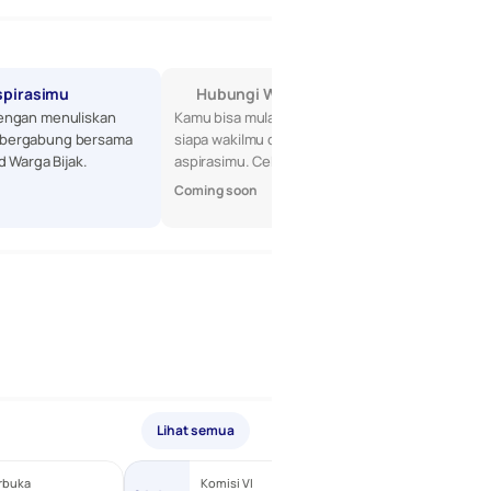
spirasimu
Hubungi Wakilmu di DPR
engan menuliskan 
Kamu bisa mulai dengan mencari tahu 
bergabung bersama 
siapa wakilmu di DPR, lalu sampaikan 
d Warga Bijak.
aspirasimu. Cek profil mereka di sini!
Coming soon
Lihat semua
rbuka
Komisi VI
Terbuka