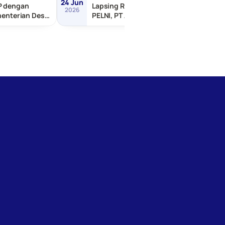
24 Jun
24 Jun
P dengan
Lapsing RDP dengan PT
2026
2026
menterian Desa
PELNI, PT ASDP Indonesia,
ngunan Daerah
dll