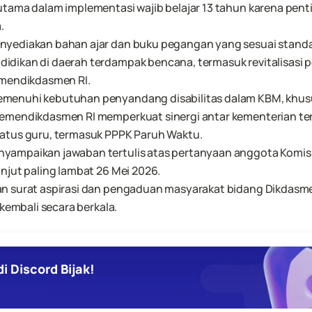
utama dalam implementasi wajib belajar 13 tahun karena pent
.
yediakan bahan ajar dan buku pegangan yang sesuai standar
dikan di daerah terdampak bencana, termasuk revitalisasi p
emendikdasmen RI.
enuhi kebutuhan penyandang disabilitas dalam KBM, khususn
emendikdasmen RI memperkuat sinergi antar kementerian terk
atus guru, termasuk PPPK Paruh Waktu.
ampaikan jawaban tertulis atas pertanyaan anggota Komisi 
njut paling lambat 26 Mei 2026.
n surat aspirasi dan pengaduan masyarakat bidang Dikdasmen 
 kembali secara berkala.
i Discord Bijak!