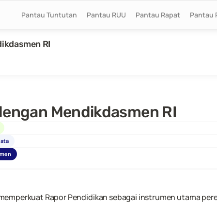
Pantau Tuntutan
Pantau RUU
Pantau Rapat
Pantau 
dikdasmen RI
 dengan Mendikdasmen RI
data
umen
memperkuat Rapor Pendidikan sebagai instrumen utama peren