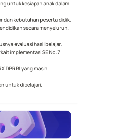
ing untuk kesiapan anak dalam 
 dan kebutuhan peserta didik.
endidikan secara menyeluruh, 
ya evaluasi hasil belajar.
ait implementasi SE No. 7 
X DPR RI yang masih 
untuk dipelajari, 