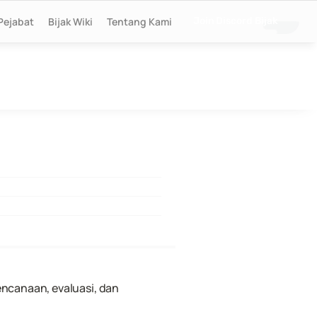
Pejabat
Bijak Wiki
Tentang Kami
Join Discord Bijak
canaan, evaluasi, dan 