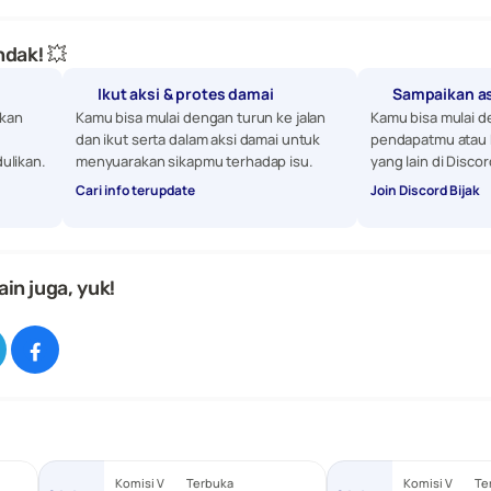
dak! 💥
Ikut aksi & protes damai
Sampaikan a
kan 
Kamu bisa mulai dengan turun ke jalan 
Kamu bisa mulai d
dan ikut serta dalam aksi damai untuk 
pendapatmu atau 
ulikan. 
menyuarakan sikapmu terhadap isu.
yang lain di Discor
Cari info terupdate
Join Discord Bijak
ain juga, yuk!
Komisi V
Terbuka
Komisi V
Te