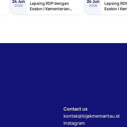
24 Jun
24 Jun
Lapsing RDP dengan
Lapsing RD
2026
2026
Eselon I Kementerian
Eselon I Ke
as
Transmigrasi
dan Pemba
Tertinggal
Contact us
kontak@bijakmemantau.id
Instagram