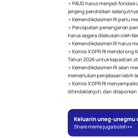
• PAUD harus menjadi fondasi 
jenjang pendidikan selanjutnya
• Kemendikdasmen RI perlu men
• Percepatan penanganan pendi
harus segera dilakukan oleh K
• Kemendikdasmen RI harus mem
• Komisi X DPR RI mendorong K
Tahun 2026 untuk kepastian st
• Kemendikdasmen RI akan meny
memerlukan penjelasan lebih la
• Komisi X DPR RI menyampaika
ditindaklanjuti, dan dilaporkan
Keluarin uneg-unegmu d
Share meme juga boleh 👀