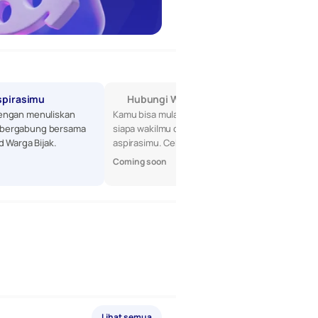
spirasimu
Hubungi Wakilmu di DPR
engan menuliskan 
Kamu bisa mulai dengan mencari tahu 
bergabung bersama 
siapa wakilmu di DPR, lalu sampaikan 
d Warga Bijak.
aspirasimu. Cek profil mereka di sini!
Coming soon
Lihat semua