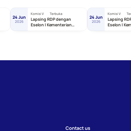
Komisi V
Terbuka
Komisi V
Te
24 Jun
24 Jun
Lapsing RDP dengan
Lapsing RD
2026
2026
Eselon I Kementerian
Eselon I Ke
as
Transmigrasi
dan Pemba
Tertinggal
Contact us