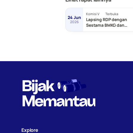
Komisi V
Terbuka
24 Jun
Lapsing RDP dengan
2026
Sestama BMKG dan
Sestama BNPP/Basarn
Explore