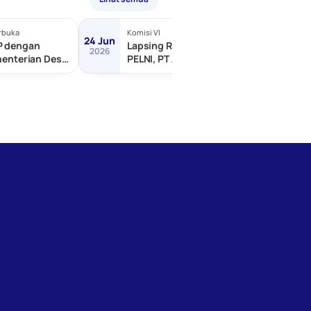
rbuka
Komisi VI
Terbuka
24 Jun
24 Jun
P dengan
Lapsing RDP dengan PT
2026
2026
menterian Desa
PELNI, PT ASDP Indonesia,
ngunan Daerah
dll