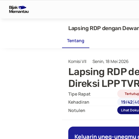
Lapsing RDP dengan Dewan 
Tentang
Komisi VII
Senin, 18 Mei 2026
Lapsing RDP de
Direksi LPP TVR
Tipe Rapat
Tertutu
Kehadiran
19
/
42
(
4
Notulen
Lihat Dok
Keluarin uneg-unegmu d