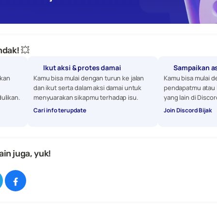
dak! 💥
Ikut aksi & protes damai
Sampaikan a
kan 
Kamu bisa mulai dengan turun ke jalan 
Kamu bisa mulai d
dan ikut serta dalam aksi damai untuk 
pendapatmu atau 
ulikan. 
menyuarakan sikapmu terhadap isu.
yang lain di Discor
Cari info terupdate
Join Discord Bijak
ain juga, yuk!