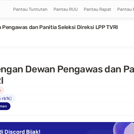
Pantau Tuntutan
Pantau RUU
Pantau Rapat
Pantau 
Pengawas dan Panitia Seleksi Direksi LPP TVRI
ngan Dewan Pengawas dan Pani
I
p
6 rb%
)
umen
i Discord Bijak!