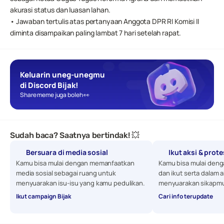
akurasi status dan luasan lahan.
• Jawaban tertulis atas pertanyaan Anggota DPR RI Komisi II 
diminta disampaikan paling lambat 7 hari setelah rapat.
Keluarin uneg-unegmu 
di Discord Bijak!
Share meme juga boleh 👀
Sudah baca? Saatnya bertindak! 💥
Bersuara di media sosial
Ikut aksi & prot
Kamu bisa mulai dengan memanfaatkan 
Kamu bisa mulai denga
media sosial sebagai ruang untuk 
dan ikut serta dalam a
menyuarakan isu-isu yang kamu pedulikan. 
menyuarakan sikapmu
Ikut campaign Bijak
Cari info terupdate