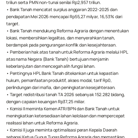
triliun serta PMN non-tunai senilai Rp2,957 triliun.
• Bank Tanah mencatat surplus anggaran 2022-2025 dan 
pendapatan Mei 2026 mencapai Rp55,27 milyar, 16,53% dari 
target.
• Bank Tanah mendukung Reforma Agraria dengan menentukan 
lokasi, membersihkan legalitas, dan menyerahkan tanah, 
berdampak pada pengurangan konflik dan kesejahteraan.
• Pemberian hak atas tanah untuk Reforma Agraria melalui HPL 
atas nama Negara (Bank Tanah) bertujuan menjamin 
keberlanjutan dan mencegah alih fungsi lahan.
• Pentingnya HPL Bank Tanah ditekankan untuk kepastian 
hukum, pemanfaatan produktif, akses modal, tarif Rp0, 
perlindungan dari mafia, dan peningkatan kesejahteraan.
• Target redistribusi tanah TA 2026 sebanyak 152.282 bidang, 
dengan capaian keuangan Rp37,25 miliar.
• Komisi II meminta Kemen ATR/BPN dan Bank Tanah untuk 
meningkatkan ketersediaan lahan kelolaan dan mempercepat 
realisasi lahan untuk Reforma Agraria.
• Komisi II juga meminta optimalisasi peran Kepala Daerah 
sebagai Ketua Gugus Tugas Reforma Agraria dan memastikan 