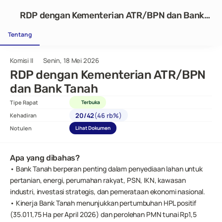
RDP dengan Kementerian ATR/BPN dan Bank
Tanah
Tentang
Komisi II
Senin, 18 Mei 2026
RDP dengan Kementerian ATR/BPN 
dan Bank Tanah
Tipe Rapat
Terbuka
(
)
20
/
42
46 rb%
Kehadiran
Notulen
Lihat Dokumen
Apa yang dibahas?
• Bank Tanah berperan penting dalam penyediaan lahan untuk 
pertanian, energi, perumahan rakyat, PSN, IKN, kawasan 
industri, investasi strategis, dan pemerataan ekonomi nasional.
• Kinerja Bank Tanah menunjukkan pertumbuhan HPL positif 
(35.011,75 Ha per April 2026) dan perolehan PMN tunai Rp1,5 