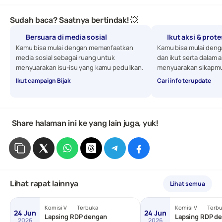
Sudah baca? Saatnya bertindak! 💥
Bersuara di media sosial
Ikut aksi & prot
Kamu bisa mulai dengan memanfaatkan 
Kamu bisa mulai denga
media sosial sebagai ruang untuk 
dan ikut serta dalam a
menyuarakan isu-isu yang kamu pedulikan. 
menyuarakan sikapmu
Ikut campaign Bijak
Cari info terupdate
 Share halaman ini ke yang lain juga, yuk!
Lihat rapat lainnya
Lihat semua
Komisi V
Terbuka
Komisi V
Terb
24 Jun
24 Jun
Lapsing RDP dengan
Lapsing RDP de
2026
2026