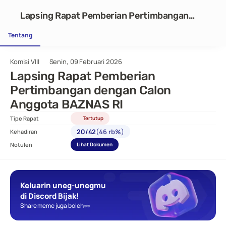
Lapsing Rapat Pemberian Pertimbangan
dengan Calon Anggota BAZNAS RI
Tentang
Komisi VIII
Senin, 09 Februari 2026
Lapsing Rapat Pemberian 
Pertimbangan dengan Calon 
Anggota BAZNAS RI
Tipe Rapat
Tertutup
(
)
20
/
42
46 rb%
Kehadiran
Notulen
Lihat Dokumen
Keluarin uneg-unegmu 
di Discord Bijak!
Share meme juga boleh 👀