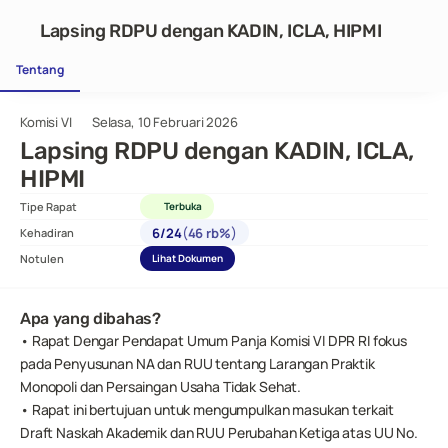
Lapsing RDPU dengan KADIN, ICLA, HIPMI
Tentang
Komisi VI
Selasa, 10 Februari 2026
Lapsing RDPU dengan KADIN, ICLA, 
HIPMI 
Tipe Rapat
Terbuka
(
)
6
/
24
46 rb%
Kehadiran
Notulen
Lihat Dokumen
Apa yang dibahas?
• Rapat Dengar Pendapat Umum Panja Komisi VI DPR RI fokus 
pada Penyusunan NA dan RUU tentang Larangan Praktik 
Monopoli dan Persaingan Usaha Tidak Sehat.
• Rapat ini bertujuan untuk mengumpulkan masukan terkait 
Draft Naskah Akademik dan RUU Perubahan Ketiga atas UU No. 