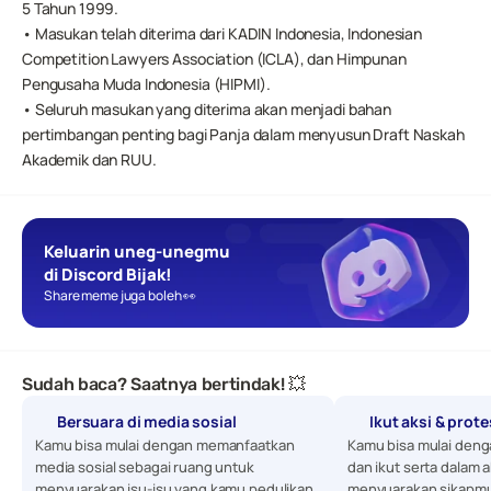
5 Tahun 1999.
• Masukan telah diterima dari KADIN Indonesia, Indonesian 
Competition Lawyers Association (ICLA), dan Himpunan 
Pengusaha Muda Indonesia (HIPMI).
• Seluruh masukan yang diterima akan menjadi bahan 
pertimbangan penting bagi Panja dalam menyusun Draft Naskah 
Akademik dan RUU.
Keluarin uneg-unegmu 
di Discord Bijak!
Share meme juga boleh 👀
Sudah baca? Saatnya bertindak! 💥
Bersuara di media sosial
Ikut aksi & prot
Kamu bisa mulai dengan memanfaatkan 
Kamu bisa mulai denga
media sosial sebagai ruang untuk 
dan ikut serta dalam a
menyuarakan isu-isu yang kamu pedulikan. 
menyuarakan sikapmu