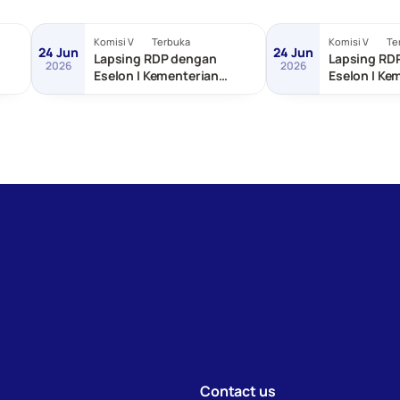
Komisi V
Terbuka
Komisi V
Te
24 Jun
24 Jun
Lapsing RDP dengan
Lapsing RD
2026
2026
Eselon I Kementerian
Eselon I Ke
as
Transmigrasi
dan Pemba
Tertinggal
Contact us