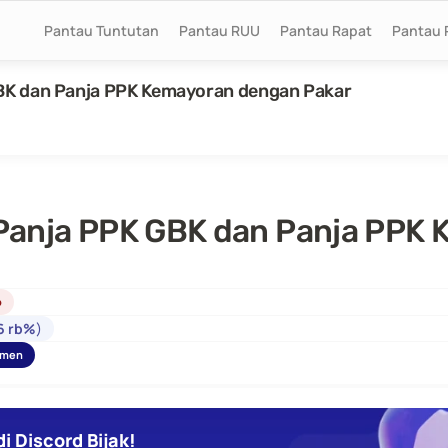
Pantau Tuntutan
Pantau RUU
Pantau Rapat
Pantau 
BK dan Panja PPK Kemayoran dengan Pakar
anja PPK GBK dan Panja PPK 
p
6 rb%
)
umen
i Discord Bijak!