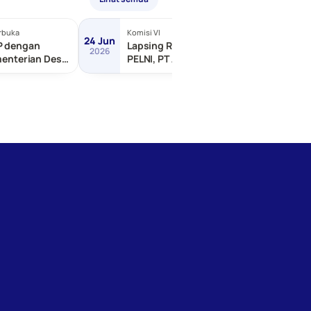
rbuka
Komisi VI
Terbuka
24 Jun
24 Jun
P dengan
Lapsing RDP dengan PT
2026
2026
menterian Desa
PELNI, PT ASDP Indonesia,
ngunan Daerah
dll