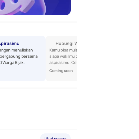
spirasimu
Hubungi Wakilmu di DPR
engan menuliskan 
Kamu bisa mulai dengan mencari tahu 
bergabung bersama 
siapa wakilmu di DPR, lalu sampaikan 
d Warga Bijak.
aspirasimu. Cek profil mereka di sini!
Coming soon
Lihat semua