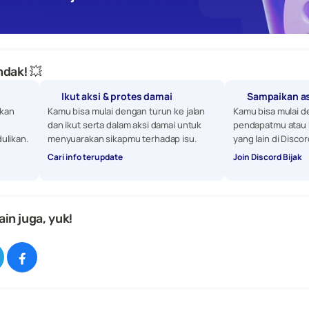
dak! 💥
Ikut aksi & protes damai
Sampaikan a
kan 
Kamu bisa mulai dengan turun ke jalan 
Kamu bisa mulai d
dan ikut serta dalam aksi damai untuk 
pendapatmu atau 
ulikan. 
menyuarakan sikapmu terhadap isu.
yang lain di Discor
Cari info terupdate
Join Discord Bijak
ain juga, yuk!