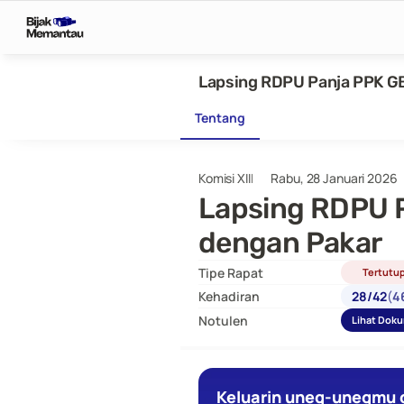
Lapsing RDPU Panja PPK G
Tentang
Komisi XIII
Rabu, 28 Januari 2026
Lapsing RDPU P
dengan Pakar
Tipe Rapat
Tertutu
Kehadiran
28
/
42
(
4
Notulen
Lihat Dok
Keluarin uneg-unegmu d