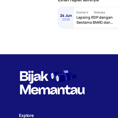
Komisi V
Terbuka
24 Jun
Lapsing RDP dengan
2026
Sestama BMKG dan
Sestama BNPP/Basarn
Explore