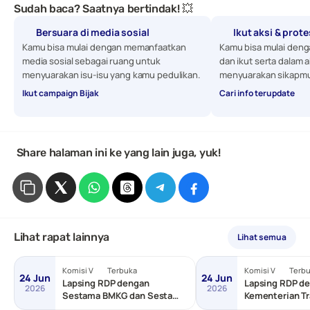
Sudah baca? Saatnya bertindak! 💥
Bersuara di media sosial
Ikut aksi & prot
Kamu bisa mulai dengan memanfaatkan 
Kamu bisa mulai denga
media sosial sebagai ruang untuk 
dan ikut serta dalam a
menyuarakan isu-isu yang kamu pedulikan. 
menyuarakan sikapmu
Ikut campaign Bijak
Cari info terupdate
 Share halaman ini ke yang lain juga, yuk!
Lihat rapat lainnya
Lihat semua
Komisi V
Terbuka
Komisi V
Terb
24 Jun
24 Jun
Lapsing RDP dengan
Lapsing RDP de
2026
2026
Sestama BMKG dan Sestama
Kementerian Tr
BNPP/Basarnas