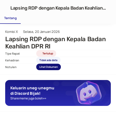
Lapsing RDP dengan Kepala Badan Keahlian
DPR RI
Tentang
Komisi X
Selasa, 20 Januari 2026
Lapsing RDP dengan Kepala Badan 
Keahlian DPR RI
Tipe Rapat
Tertutup
Kehadiran
Tidak ada data
Notulen
Lihat Dokumen
Keluarin uneg-unegmu 
di Discord Bijak!
Share meme juga boleh 👀