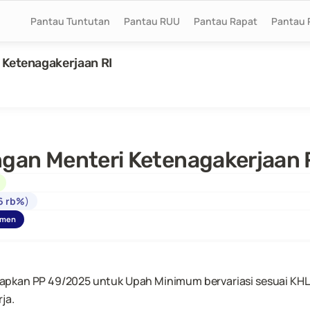
Pantau Tuntutan
Pantau RUU
Pantau Rapat
Pantau 
 Ketenagakerjaan RI
ngan Menteri Ketenagakerjaan 
6 rb%
)
umen
pkan PP 49/2025 untuk Upah Minimum bervariasi sesuai KHL, 
ja.