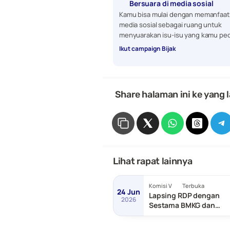
Bersuara di media sosial
Kamu bisa mulai dengan memanfaat
media sosial sebagai ruang untuk 
menyuarakan isu-isu yang kamu ped
Ikut campaign Bijak
 Share halaman ini ke yang l
Lihat rapat lainnya
Komisi V
Terbuka
24 Jun
Lapsing RDP dengan
2026
Sestama BMKG dan
Sestama BNPP/Basarn