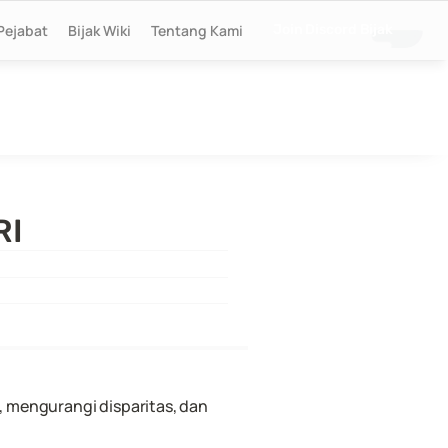
Pejabat
Bijak Wiki
Tentang Kami
Join Discord Bijak
RI
mengurangi disparitas, dan 