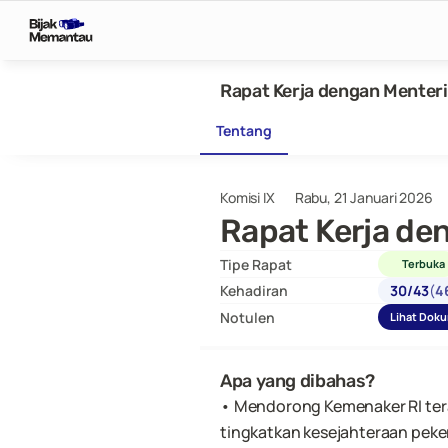
Rapat Kerja dengan Menteri
Tentang
Komisi IX
Rabu, 21 Januari 2026
Rapat Kerja de
Tipe Rapat
Terbuka
Kehadiran
30
/
43
(
4
Notulen
Lihat Dok
Apa yang dibahas?
• Mendorong Kemenaker RI tera
tingkatkan kesejahteraan peker