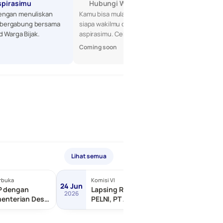
spirasimu
Hubungi Wakilmu di DPR
engan menuliskan 
Kamu bisa mulai dengan mencari tahu 
bergabung bersama 
siapa wakilmu di DPR, lalu sampaikan 
d Warga Bijak.
aspirasimu. Cek profil mereka di sini!
Coming soon
Lihat semua
rbuka
Komisi VI
Terbuka
24 Jun
24 Jun
P dengan
Lapsing RDP dengan PT
2026
2026
menterian Desa
PELNI, PT ASDP Indonesia,
ngunan Daerah
dll