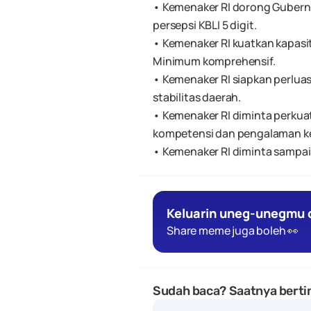
• Kemenaker RI dorong Gubernu
persepsi KBLI 5 digit.
• Kemenaker RI kuatkan kapasi
Minimum komprehensif.
• Kemenaker RI siapkan perlua
stabilitas daerah.
• Kemenaker RI diminta perkua
kompetensi dan pengalaman ker
• Kemenaker RI diminta sampaik
Keluarin uneg-unegmu d
Share meme juga boleh 👀
Sudah baca? Saatnya bertin