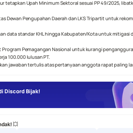
r tetapkan Upah Minimum Sektoral sesuai PP 49/2025, libatka
tas Dewan Pengupahan Daerah dan LKS Tripartit untuk rekom
san data standar KHL hingga Kabupaten/Kota untuk mitigasi 
t Program Pemagangan Nasional untuk kurangi pengangguran 
ja 100.000 lulusan PT.
an jawaban tertulis atas pertanyaan anggota rapat paling la
i Discord Bijak!
dak! 💥