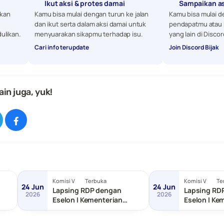
Ikut aksi & protes damai
Sampaikan a
kan 
Kamu bisa mulai dengan turun ke jalan 
Kamu bisa mulai d
dan ikut serta dalam aksi damai untuk 
pendapatmu atau 
ulikan. 
menyuarakan sikapmu terhadap isu.
yang lain di Discor
Cari info terupdate
Join Discord Bijak
ain juga, yuk!
Komisi V
Terbuka
Komisi V
Te
24 Jun
24 Jun
Lapsing RDP dengan
Lapsing RD
2026
2026
Eselon I Kementerian
Eselon I Ke
as
Transmigrasi
dan Pemba
Tertinggal