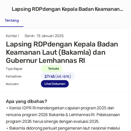
Lapsing RDPdengan Kepala Badan Keamanan
Laut (Bakamla) dan Gubernur Lemhannas RI
Tentang
Komisi I
Senin, 19 Januari 2026
Lapsing RDPdengan Kepala Badan 
Keamanan Laut (Bakamla) dan 
Gubernur Lemhannas RI 
Tipe Rapat
Terbuka
(
)
27
/
45
46 rb%
Kehadiran
Notulen
Lihat Dokumen
Apa yang dibahas?
• Komisi I DPR RI mendengarkan capaian program 2025 dan 
rencana program 2026 Bakamla & Lemhannas RI. Pelaksanaan 
program 2026 harus sinergis dengan evaluasi 2025.
• Bakamla didorong perkuat pengamanan laut nasional melalui 