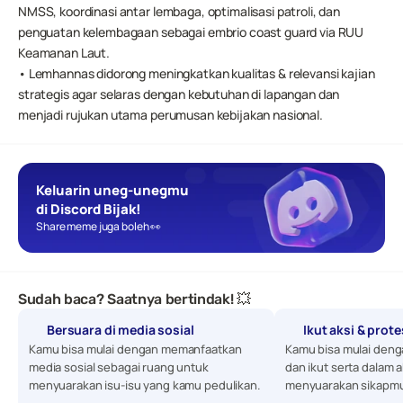
NMSS, koordinasi antar lembaga, optimalisasi patroli, dan 
penguatan kelembagaan sebagai embrio coast guard via RUU 
Keamanan Laut.
• Lemhannas didorong meningkatkan kualitas & relevansi kajian 
strategis agar selaras dengan kebutuhan di lapangan dan 
menjadi rujukan utama perumusan kebijakan nasional.
Keluarin uneg-unegmu 
di Discord Bijak!
Share meme juga boleh 👀
Sudah baca? Saatnya bertindak! 💥
Bersuara di media sosial
Ikut aksi & prot
Kamu bisa mulai dengan memanfaatkan 
Kamu bisa mulai denga
media sosial sebagai ruang untuk 
dan ikut serta dalam a
menyuarakan isu-isu yang kamu pedulikan. 
menyuarakan sikapmu