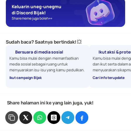
Keluarin uneg-unegmu 
di Discord Bijak!
Share meme juga boleh 👀
Sudah baca? Saatnya bertindak! 💥
Bersuara di media sosial
Ikut aksi & prot
Kamu bisa mulai dengan memanfaatkan 
Kamu bisa mulai denga
media sosial sebagai ruang untuk 
dan ikut serta dalam a
menyuarakan isu-isu yang kamu pedulikan. 
menyuarakan sikapmu
Ikut campaign Bijak
Cari info terupdate
 Share halaman ini ke yang lain juga, yuk!