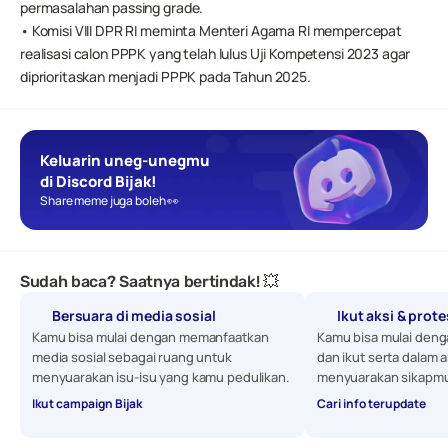
permasalahan passing grade.
• Komisi VIII DPR RI meminta Menteri Agama RI mempercepat 
realisasi calon PPPK yang telah lulus Uji Kompetensi 2023 agar 
diprioritaskan menjadi PPPK pada Tahun 2025.
Keluarin uneg-unegmu 
di Discord Bijak!
Share meme juga boleh 👀
Sudah baca? Saatnya bertindak! 💥
Bersuara di media sosial
Ikut aksi & prot
Kamu bisa mulai dengan memanfaatkan 
Kamu bisa mulai denga
media sosial sebagai ruang untuk 
dan ikut serta dalam a
menyuarakan isu-isu yang kamu pedulikan. 
menyuarakan sikapmu
Ikut campaign Bijak
Cari info terupdate