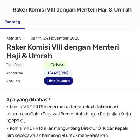
Raker Komisi VIII dengan Menteri Haji & Umrah
Tentang
Komisi VIII
Senin, 24 November 2025
Raker Komisi VIII dengan Menteri 
Haji & Umrah
Tipe Rapat
Terbuka
(
)
16
/
42
0%
Kehadiran
Notulen
Lihat Dokumen
Apa yang dibahas?
• Komisi VIII DPR RI menerima audiensi terkait diskriminasi 
penerimaan Calon Pegawai Pemerintah dengan Perjanjian Kerja 
(CPPPK).
• Komisi VIII DPR RI akan mengundang Direktur GTK dan Kepala 
Biro Kepegawaian Kemenag RI untuk menyelesaikan 