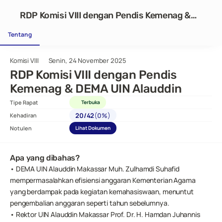
RDP Komisi VIII dengan Pendis Kemenag &
DEMA UIN Alauddin
Tentang
Komisi VIII
Senin, 24 November 2025
RDP Komisi VIII dengan Pendis 
Kemenag & DEMA UIN Alauddin
Tipe Rapat
Terbuka
(
)
20
/
42
0%
Kehadiran
Notulen
Lihat Dokumen
Apa yang dibahas?
• DEMA UIN Alauddin Makassar Muh. Zulhamdi Suhafid 
mempermasalahkan efisiensi anggaran Kementerian Agama 
yang berdampak pada kegiatan kemahasiswaan, menuntut 
pengembalian anggaran seperti tahun sebelumnya.
• Rektor UIN Alauddin Makassar Prof. Dr. H. Hamdan Juhannis 