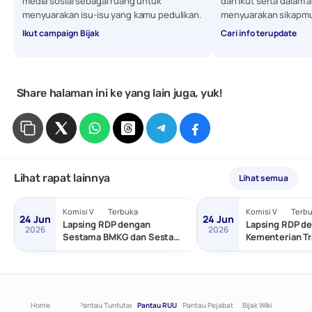
media sosial sebagai ruang untuk 
dan ikut serta dalam a
menyuarakan isu-isu yang kamu pedulikan. 
menyuarakan sikapmu
Ikut campaign Bijak
Cari info terupdate
 Share halaman ini ke yang lain juga, yuk!
Lihat rapat lainnya
Lihat semua
Komisi V
Terbuka
Komisi V
Terb
24 Jun
24 Jun
Lapsing RDP dengan
Lapsing RDP de
2026
2026
Sestama BMKG dan Sestama
Kementerian Tr
BNPP/Basarnas
Home
Pantau Tuntutan
Pantau RUU
Pantau Pejabat
Bijak Wiki