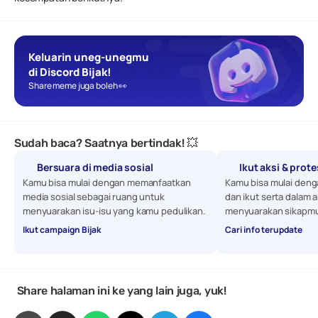
Keluarin uneg-unegmu 
di Discord Bijak!
Share meme juga boleh 👀
Sudah baca? Saatnya bertindak! 💥
Bersuara di media sosial
Ikut aksi & prot
Kamu bisa mulai dengan memanfaatkan 
Kamu bisa mulai denga
media sosial sebagai ruang untuk 
dan ikut serta dalam a
menyuarakan isu-isu yang kamu pedulikan. 
menyuarakan sikapmu
Ikut campaign Bijak
Cari info terupdate
 Share halaman ini ke yang lain juga, yuk!