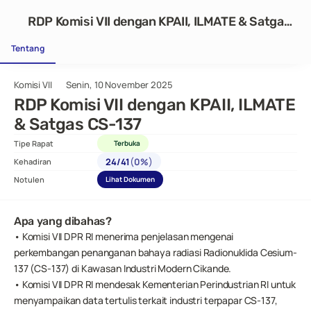
RDP Komisi VII dengan KPAII, ILMATE & Satgas
CS-137
Tentang
Komisi VII
Senin, 10 November 2025
RDP Komisi VII dengan KPAII, ILMATE 
& Satgas CS-137
Tipe Rapat
Terbuka
(
)
24
/
41
0%
Kehadiran
Notulen
Lihat Dokumen
Apa yang dibahas?
• Komisi VII DPR RI menerima penjelasan mengenai 
perkembangan penanganan bahaya radiasi Radionuklida Cesium-
137 (CS-137) di Kawasan Industri Modern Cikande.
• Komisi VII DPR RI mendesak Kementerian Perindustrian RI untuk 
menyampaikan data tertulis terkait industri terpapar CS-137, 