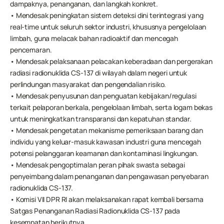
dampaknya, penanganan, dan langkah konkret.
• Mendesak peningkatan sistem deteksi dini terintegrasi yang 
real-time untuk seluruh sektor industri, khususnya pengelolaan 
limbah, guna melacak bahan radioaktif dan mencegah 
pencemaran.
• Mendesak pelaksanaan pelacakan keberadaan dan pergerakan 
radiasi radionuklida CS-137 di wilayah dalam negeri untuk 
perlindungan masyarakat dan pengendalian risiko.
• Mendesak penyusunan dan penguatan kebijakan/regulasi 
terkait pelaporan berkala, pengelolaan limbah, serta logam bekas 
untuk meningkatkan transparansi dan kepatuhan standar.
• Mendesak pengetatan mekanisme pemeriksaan barang dan 
individu yang keluar-masuk kawasan industri guna mencegah 
potensi pelanggaran keamanan dan kontaminasi lingkungan.
• Mendesak pengoptimalan peran pihak swasta sebagai 
penyeimbang dalam penanganan dan pengawasan penyebaran 
radionuklida CS-137.
• Komisi VII DPR RI akan melaksanakan rapat kembali bersama 
Satgas Penanganan Radiasi Radionuklida CS-137 pada 
kesempatan berikutnya.