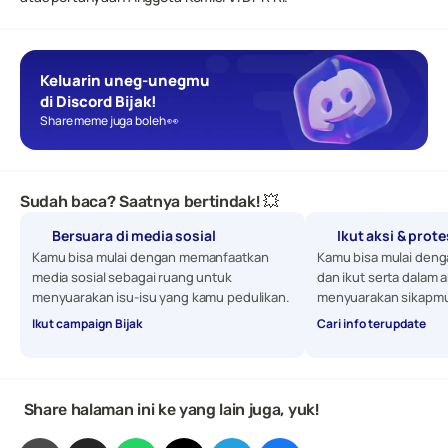
Keluarin uneg-unegmu 
di Discord Bijak!
Share meme juga boleh 👀
Sudah baca? Saatnya bertindak! 💥
Bersuara di media sosial
Ikut aksi & prot
Kamu bisa mulai dengan memanfaatkan 
Kamu bisa mulai denga
media sosial sebagai ruang untuk 
dan ikut serta dalam a
menyuarakan isu-isu yang kamu pedulikan. 
menyuarakan sikapmu
Ikut campaign Bijak
Cari info terupdate
 Share halaman ini ke yang lain juga, yuk!