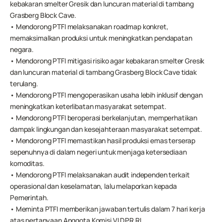
kebakaran smelter Gresik dan luncuran material di tambang 
Grasberg Block Cave.
• Mendorong PTFI melaksanakan roadmap konkret, 
memaksimalkan produksi untuk meningkatkan pendapatan 
negara.
• Mendorong PTFI mitigasi risiko agar kebakaran smelter Gresik 
dan luncuran material di tambang Grasberg Block Cave tidak 
terulang.
• Mendorong PTFI mengoperasikan usaha lebih inklusif dengan 
meningkatkan keterlibatan masyarakat setempat.
• Mendorong PTFI beroperasi berkelanjutan, memperhatikan 
dampak lingkungan dan kesejahteraan masyarakat setempat.
• Mendorong PTFI memastikan hasil produksi emas terserap 
sepenuhnya di dalam negeri untuk menjaga ketersediaan 
komoditas.
• Mendorong PTFI melaksanakan audit independen terkait 
operasional dan keselamatan, lalu melaporkan kepada 
Pemerintah.
• Meminta PTFI memberikan jawaban tertulis dalam 7 hari kerja 
atas pertanyaan Anggota Komisi VI DPR RI.