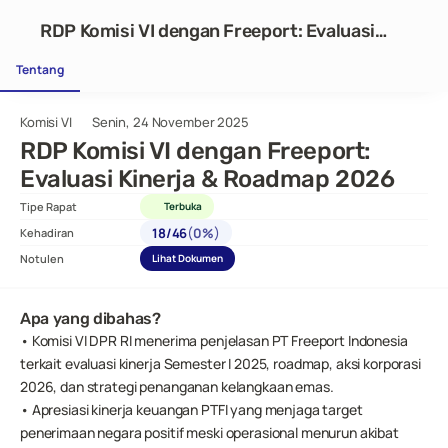
RDP Komisi VI dengan Freeport: Evaluasi
Kinerja & Roadmap 2026
Tentang
Komisi VI
Senin, 24 November 2025
RDP Komisi VI dengan Freeport: 
Evaluasi Kinerja & Roadmap 2026
Tipe Rapat
Terbuka
(
)
18
/
46
0%
Kehadiran
Notulen
Lihat Dokumen
Apa yang dibahas?
• Komisi VI DPR RI menerima penjelasan PT Freeport Indonesia 
terkait evaluasi kinerja Semester I 2025, roadmap, aksi korporasi 
2026, dan strategi penanganan kelangkaan emas.
• Apresiasi kinerja keuangan PTFI yang menjaga target 
penerimaan negara positif meski operasional menurun akibat 