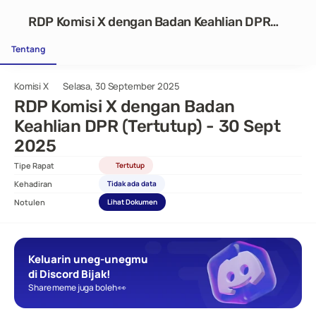
RDP Komisi X dengan Badan Keahlian DPR
(Tertutup) - 30 Sept 2025
Tentang
Komisi X
Selasa, 30 September 2025
RDP Komisi X dengan Badan 
Keahlian DPR (Tertutup) - 30 Sept 
2025
Tipe Rapat
Tertutup
Kehadiran
Tidak ada data
Notulen
Lihat Dokumen
Keluarin uneg-unegmu 
di Discord Bijak!
Share meme juga boleh 👀