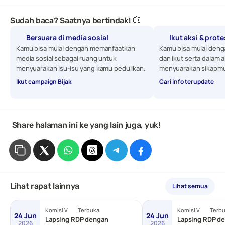
Sudah baca? Saatnya bertindak! 💥
Bersuara di media sosial
Ikut aksi & prot
Kamu bisa mulai dengan memanfaatkan 
Kamu bisa mulai denga
media sosial sebagai ruang untuk 
dan ikut serta dalam a
menyuarakan isu-isu yang kamu pedulikan. 
menyuarakan sikapmu
Ikut campaign Bijak
Cari info terupdate
 Share halaman ini ke yang lain juga, yuk!
Lihat rapat lainnya
Lihat semua
Komisi V
Terbuka
Komisi V
Terb
24 Jun
24 Jun
Lapsing RDP dengan
Lapsing RDP de
2026
2026