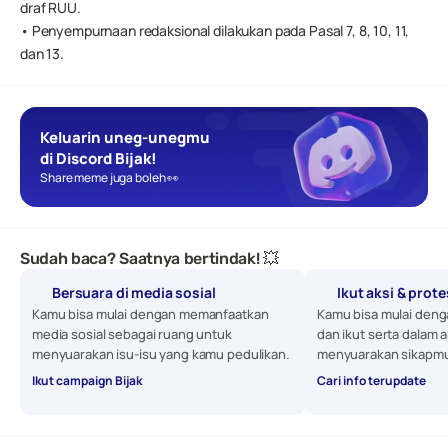
draf RUU.
• Penyempurnaan redaksional dilakukan pada Pasal 7, 8, 10, 11, 
dan 13.
Keluarin uneg-unegmu 
di Discord Bijak!
Share meme juga boleh 👀
Sudah baca? Saatnya bertindak! 💥
Bersuara di media sosial
Ikut aksi & prot
Kamu bisa mulai dengan memanfaatkan 
Kamu bisa mulai denga
media sosial sebagai ruang untuk 
dan ikut serta dalam a
menyuarakan isu-isu yang kamu pedulikan. 
menyuarakan sikapmu
Ikut campaign Bijak
Cari info terupdate