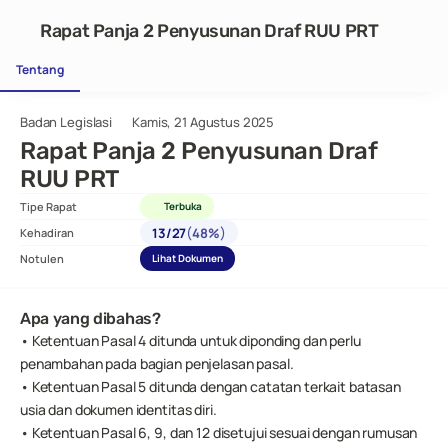
Rapat Panja 2 Penyusunan Draf RUU PRT
Tentang
Badan Legislasi
Kamis, 21 Agustus 2025
Rapat Panja 2 Penyusunan Draf 
RUU PRT
Tipe Rapat
Terbuka
(
)
13
/
27
48%
Kehadiran
Notulen
Lihat Dokumen
Apa yang dibahas?
• Ketentuan Pasal 4 ditunda untuk diponding dan perlu 
penambahan pada bagian penjelasan pasal.
• Ketentuan Pasal 5 ditunda dengan catatan terkait batasan 
usia dan dokumen identitas diri.
• Ketentuan Pasal 6, 9, dan 12 disetujui sesuai dengan rumusan 