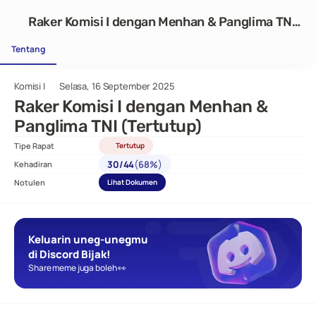
Raker Komisi I dengan Menhan & Panglima TNI
(Tertutup)
Tentang
Komisi I
Selasa, 16 September 2025
Raker Komisi I dengan Menhan & 
Panglima TNI (Tertutup)
Tipe Rapat
Tertutup
(
)
30
/
44
68%
Kehadiran
Notulen
Lihat Dokumen
Keluarin uneg-unegmu 
di Discord Bijak!
Share meme juga boleh 👀