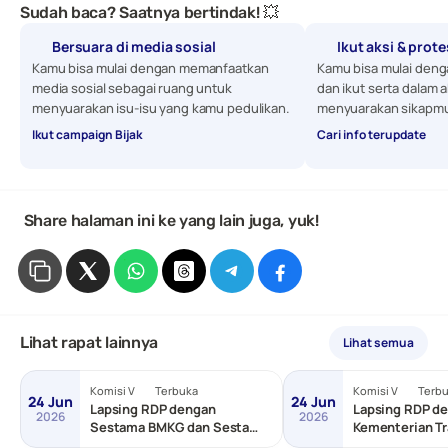
Sudah baca? Saatnya bertindak! 💥
Bersuara di media sosial
Ikut aksi & prot
Kamu bisa mulai dengan memanfaatkan 
Kamu bisa mulai denga
media sosial sebagai ruang untuk 
dan ikut serta dalam a
menyuarakan isu-isu yang kamu pedulikan. 
menyuarakan sikapmu
Ikut campaign Bijak
Cari info terupdate
 Share halaman ini ke yang lain juga, yuk!
Lihat rapat lainnya
Lihat semua
Komisi V
Terbuka
Komisi V
Terb
24 Jun
24 Jun
Lapsing RDP dengan
Lapsing RDP de
2026
2026
Sestama BMKG dan Sestama
Kementerian Tr
BNPP/Basarnas