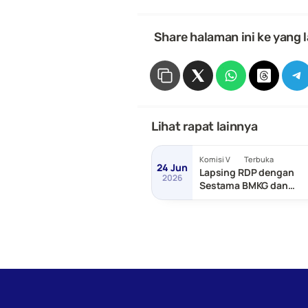
 Share halaman ini ke yang l
Lihat rapat lainnya
Komisi V
Terbuka
24 Jun
Lapsing RDP dengan
2026
Sestama BMKG dan
Sestama BNPP/Basarn