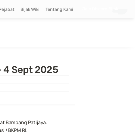
Pejabat
Bijak Wiki
Tentang Kami
Join Discord Bijak
- 4 Sept 2025
apat Bambang Patijaya.
si / BKPM RI.