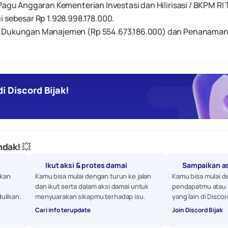
 Pagu Anggaran Kementerian Investasi dan Hilirisasi / BKPM RI
i sebesar Rp 1.928.998.178.000.
 Dukungan Manajemen (Rp 554.673.186.000) dan Penanaman Mo
i Discord Bijak!
dak! 💥
Ikut aksi & protes damai
Sampaikan a
kan 
Kamu bisa mulai dengan turun ke jalan 
Kamu bisa mulai d
dan ikut serta dalam aksi damai untuk 
pendapatmu atau 
ulikan. 
menyuarakan sikapmu terhadap isu.
yang lain di Discor
Cari info terupdate
Join Discord Bijak