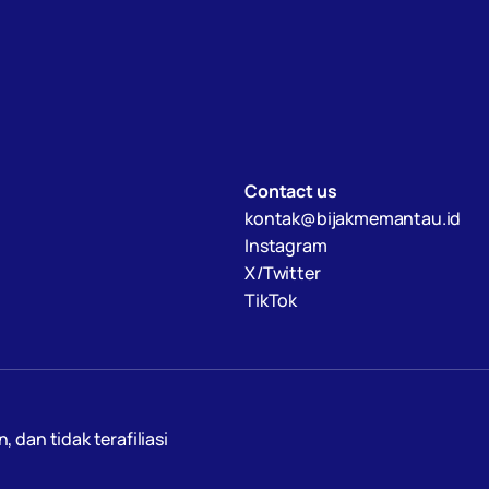
Contact us
kontak@bijakmemantau.id
Instagram
X/Twitter
TikTok
an tidak terafiliasi 