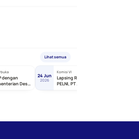
Lihat semua
rbuka
Komisi VI
Terbuka
24 Jun
24 Jun
P dengan
Lapsing RDP dengan PT
2026
2026
menterian Desa
PELNI, PT ASDP Indonesia,
ngunan Daerah
dll