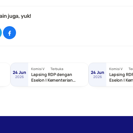
ain juga, yuk!
Komisi V
Terbuka
Komisi V
Te
24 Jun
24 Jun
Lapsing RDP dengan
Lapsing RD
2026
2026
Eselon I Kementerian
Eselon I Ke
as
Transmigrasi
dan Pemba
Tertinggal