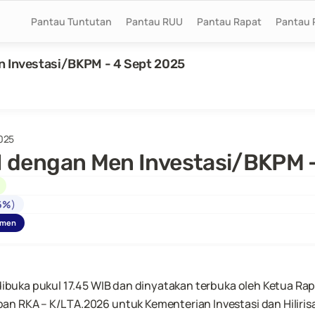
Pantau Tuntutan
Pantau RUU
Pantau Rapat
Pantau 
n Investasi/BKPM - 4 Sept 2025
025
II dengan Men Investasi/BKPM 
6%
)
umen
I dibuka pukul 17.45 WIB dan dinyatakan terbuka oleh Ketua R
n RKA – K/L TA.2026 untuk Kementerian Investasi dan Hilirisa