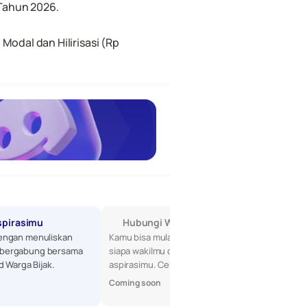
 Tahun 2026.
dal dan Hilirisasi (Rp 
spirasimu
Hubungi Wakilmu di DPR
engan menuliskan 
Kamu bisa mulai dengan mencari tahu 
bergabung bersama 
siapa wakilmu di DPR, lalu sampaikan 
d Warga Bijak.
aspirasimu. Cek profil mereka di sini!
Coming soon