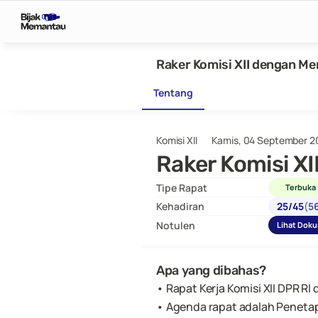
Raker Komisi XII dengan Me
Tentang
Komisi XII
Kamis, 04 September 2
Raker Komisi X
Tipe Rapat
Terbuka
Kehadiran
25
/
45
(
5
Notulen
Lihat Dok
Apa yang dibahas?
• Rapat Kerja Komisi XII DPR R
• Agenda rapat adalah Penetapa