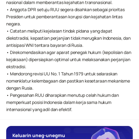
nasional dalam memberantas kejahatan transnasional.
• Anggota DPR setuju RUU segera disahkan sebagai prioritas 
Presiden untuk pemberantasan korupsi dan kejahatan lintas 
negara.
• Catatan meliputi kejelasan tindak pidana yang dapat 
diekstradisi, kepastian perjanjian tidak merugikan Indonesia, dan 
antisipasi WNI tentara bayaran di Rusia.
• Direkomendasikan agar aparat penegak hukum (kepolisian dan 
kejaksaan) dipersiapkan optimal untuk melaksanakan perjanjian 
ekstradisi.
• Mendorong revisi UU No. 1 Tahun 1979 untuk selaraskan 
nomenklatur kelembagaan dan pastikan kesetaraan mekanisme 
dengan Rusia.
• Pengesahan RUU diharapkan menutup celah hukum dan 
memperkuat posisi Indonesia dalam kerja sama hukum 
internasional yang adil dan efektif.
Keluarin uneg-unegmu 