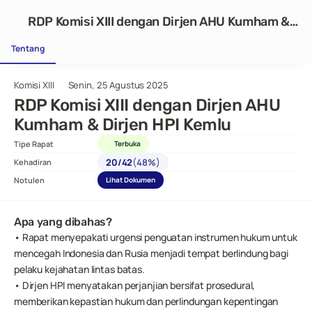
RDP Komisi XIII dengan Dirjen AHU Kumham &
Dirjen HPI Kemlu
Tentang
Komisi XIII
Senin, 25 Agustus 2025
RDP Komisi XIII dengan Dirjen AHU 
Kumham & Dirjen HPI Kemlu
Tipe Rapat
Terbuka
(
)
20
/
42
48%
Kehadiran
Notulen
Lihat Dokumen
Apa yang dibahas?
• Rapat menyepakati urgensi penguatan instrumen hukum untuk 
mencegah Indonesia dan Rusia menjadi tempat berlindung bagi 
pelaku kejahatan lintas batas.
• Dirjen HPI menyatakan perjanjian bersifat prosedural, 
memberikan kepastian hukum dan perlindungan kepentingan 