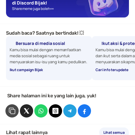
di Discord Bijak!
Share meme juga boleh 👀
Sudah baca? Saatnya bertindak! 💥
Bersuara di media sosial
Ikut aksi & prot
Kamu bisa mulai dengan memanfaatkan 
Kamu bisa mulai denga
media sosial sebagai ruang untuk 
dan ikut serta dalam a
menyuarakan isu-isu yang kamu pedulikan. 
menyuarakan sikapmu
Ikut campaign Bijak
Cari info terupdate
 Share halaman ini ke yang lain juga, yuk!
Lihat rapat lainnya
Lihat semua