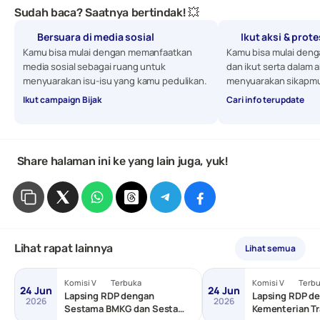
Sudah baca? Saatnya bertindak! 💥
Bersuara di media sosial
Ikut aksi & prot
Kamu bisa mulai dengan memanfaatkan 
Kamu bisa mulai denga
media sosial sebagai ruang untuk 
dan ikut serta dalam a
menyuarakan isu-isu yang kamu pedulikan. 
menyuarakan sikapmu
Ikut campaign Bijak
Cari info terupdate
 Share halaman ini ke yang lain juga, yuk!
Lihat rapat lainnya
Lihat semua
Komisi V
Terbuka
Komisi V
Terb
24 Jun
24 Jun
Lapsing RDP dengan
Lapsing RDP de
2026
2026
Sestama BMKG dan Sestama
Kementerian Tr