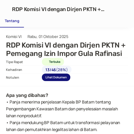
RDP Komisi VI dengan Dirjen PKTN +
Pemegang Izin Impor Gula Rafinasi
Tentang
Komisi VI
Rabu, 01 Oktober 2025
RDP Komisi VI dengan Dirjen PKTN + 
Pemegang Izin Impor Gula Rafinasi
Tipe Rapat
Terbuka
(
)
13
/
46
28%
Kehadiran
Notulen
Lihat Dokumen
Apa yang dibahas?
• Panja menerima penjelasan Kepala BP Batam tentang 
Pengembangan Kawasan Batam dan penyelesaian masalah 
lahan nonproduktif.
• Panja mendukung BP Batam untuk transformasi pelayanan 
lahan dan pemutakhiran legalitas lahan di Batam.