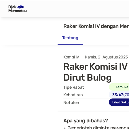
Raker Komisi IV dengan Me
Tentang
Komisi IV
Kamis, 21 Agustus 2025
Raker Komisi I
Dirut Bulog
Tipe Rapat
Terbuka
Kehadiran
33
/
47
(
7
Notulen
Lihat Dok
Apa yang dibahas?
• Pemerintah diminta merencana