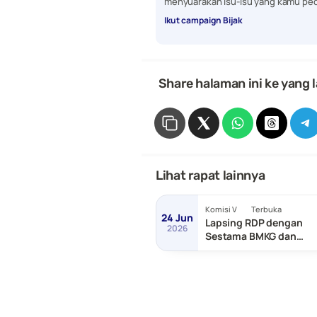
menyuarakan isu-isu yang kamu ped
Ikut campaign Bijak
 Share halaman ini ke yang l
Lihat rapat lainnya
Komisi V
Terbuka
24 Jun
Lapsing RDP dengan
2026
Sestama BMKG dan
Sestama BNPP/Basarn