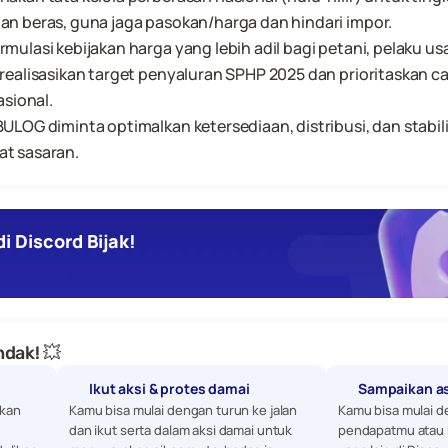
n beras, guna jaga pasokan/harga dan hindari impor.
ulasi kebijakan harga yang lebih adil bagi petani, pelaku u
ealisasikan target penyaluran SPHP 2025 dan prioritaskan ca
asional.
LOG diminta optimalkan ketersediaan, distribusi, dan stabil
t sasaran.
i Discord Bijak!
dak! 💥
Ikut aksi & protes damai
Sampaikan a
kan 
Kamu bisa mulai dengan turun ke jalan 
Kamu bisa mulai d
dan ikut serta dalam aksi damai untuk 
pendapatmu atau 