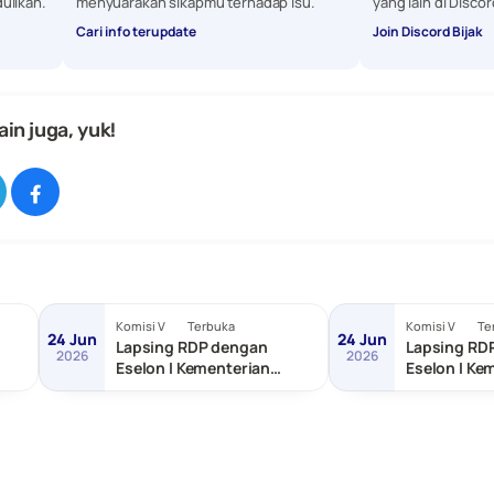
ulikan. 
menyuarakan sikapmu terhadap isu.
yang lain di Discor
Cari info terupdate
Join Discord Bijak
ain juga, yuk!
Komisi V
Terbuka
Komisi V
Te
24 Jun
24 Jun
Lapsing RDP dengan
Lapsing RD
2026
2026
Eselon I Kementerian
Eselon I Ke
as
Transmigrasi
dan Pemba
Tertinggal