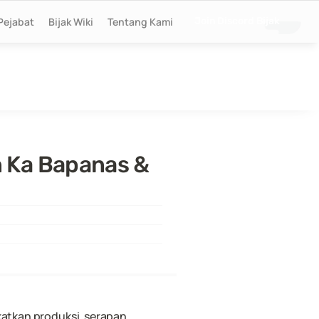
Pejabat
Bijak Wiki
Tentang Kami
Join Discord Bijak
 Ka Bapanas & 
atkan produksi, serapan 