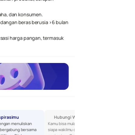
saha, dan konsumen.
dangan beras berusia >6 bulan 
isasi harga pangan, termasuk 
spirasimu
Hubungi Wakilmu di DPR
engan menuliskan 
Kamu bisa mulai dengan mencari tahu 
bergabung bersama 
siapa wakilmu di DPR, lalu sampaikan 