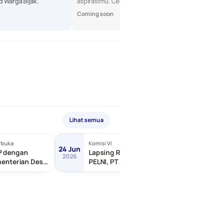
d Warga Bijak.
aspirasimu. Cek profil mereka di sini!
Coming soon
Lihat semua
rbuka
Komisi VI
Terbuka
24 Jun
24 Jun
P dengan
Lapsing RDP dengan PT
2026
2026
menterian Desa
PELNI, PT ASDP Indonesia,
ngunan Daerah
dll