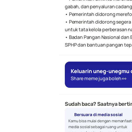
gabah, dan penyaluran cadanga
• Pemerintah didorong mereform
• Pemerintah didorong segera r
untuk tata kelola perberasan n
• Badan Pangan Nasional dan BU
SPHP dan bantuan pangan tepa
Keluarin uneg-unegmu d
Share meme juga boleh 👀
Sudah baca? Saatnya bertin
Bersuara di media sosial
Kamu bisa mulai dengan memanfaat
media sosial sebagai ruang untuk 