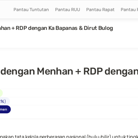
Pantau Tuntutan
Pantau RUU
Pantau Rapat
Pantau 
nhan + RDP dengan Ka Bapanas & Dirut Bulog
V dengan Menhan + RDP dengan
0%
)
umen
kan tata kelola perberasan nasional (hulu-hilir) untuk tingk