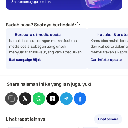
Share meme juga boleh 👀
Sudah baca? Saatnya bertindak! 💥
Bersuara di media sosial
Ikut aksi & prot
Kamu bisa mulai dengan memanfaatkan 
Kamu bisa mulai denga
media sosial sebagai ruang untuk 
dan ikut serta dalam a
menyuarakan isu-isu yang kamu pedulikan. 
menyuarakan sikapmu
Ikut campaign Bijak
Cari info terupdate
 Share halaman ini ke yang lain juga, yuk!
Lihat rapat lainnya
Lihat semua