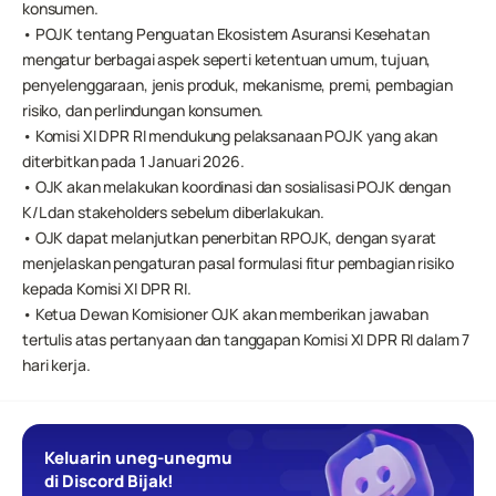
konsumen.
• POJK tentang Penguatan Ekosistem Asuransi Kesehatan 
mengatur berbagai aspek seperti ketentuan umum, tujuan, 
penyelenggaraan, jenis produk, mekanisme, premi, pembagian 
risiko, dan perlindungan konsumen.
• Komisi XI DPR RI mendukung pelaksanaan POJK yang akan 
diterbitkan pada 1 Januari 2026.
• OJK akan melakukan koordinasi dan sosialisasi POJK dengan 
K/L dan stakeholders sebelum diberlakukan.
• OJK dapat melanjutkan penerbitan RPOJK, dengan syarat 
menjelaskan pengaturan pasal formulasi fitur pembagian risiko 
kepada Komisi XI DPR RI.
• Ketua Dewan Komisioner OJK akan memberikan jawaban 
tertulis atas pertanyaan dan tanggapan Komisi XI DPR RI dalam 7 
hari kerja.
Keluarin uneg-unegmu 
di Discord Bijak!