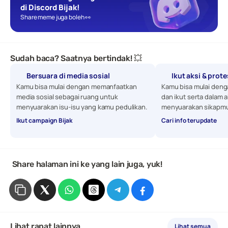
di Discord Bijak!
Share meme juga boleh 👀
Sudah baca? Saatnya bertindak! 💥
Bersuara di media sosial
Ikut aksi & prot
Kamu bisa mulai dengan memanfaatkan 
Kamu bisa mulai denga
media sosial sebagai ruang untuk 
dan ikut serta dalam a
menyuarakan isu-isu yang kamu pedulikan. 
menyuarakan sikapmu
Ikut campaign Bijak
Cari info terupdate
 Share halaman ini ke yang lain juga, yuk!
Lihat rapat lainnya
Lihat semua