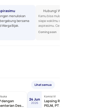
spirasimu
Hubungi Wakilmu di DPR
engan menuliskan 
Kamu bisa mulai dengan mencari tahu 
bergabung bersama 
siapa wakilmu di DPR, lalu sampaikan 
d Warga Bijak.
aspirasimu. Cek profil mereka di sini!
Coming soon
Lihat semua
rbuka
Komisi VI
Terbuka
24 Jun
24 Jun
P dengan
Lapsing RDP dengan PT
2026
2026
menterian Desa
PELNI, PT ASDP Indonesia,