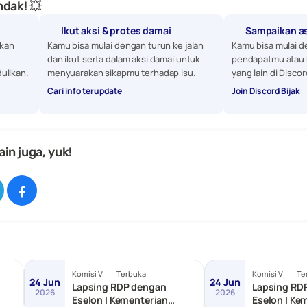
dak! 💥
Ikut aksi & protes damai
Sampaikan a
kan 
Kamu bisa mulai dengan turun ke jalan 
Kamu bisa mulai d
dan ikut serta dalam aksi damai untuk 
pendapatmu atau 
ulikan. 
menyuarakan sikapmu terhadap isu.
yang lain di Discor
Cari info terupdate
Join Discord Bijak
ain juga, yuk!
Komisi V
Terbuka
Komisi V
Te
24 Jun
24 Jun
Lapsing RDP dengan
Lapsing RD
2026
2026
Eselon I Kementerian
Eselon I Ke