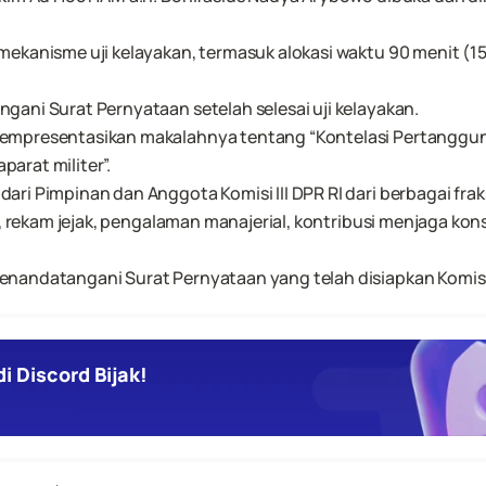
ekanisme uji kelayakan, termasuk alokasi waktu 90 menit (15 
ani Surat Pernyataan setelah selesai uji kelayakan.
empresentasikan makalahnya tentang “Kontelasi Pertanggu
arat militer”.
ri Pimpinan dan Anggota Komisi III DPR RI dari berbagai fraks
i, rekam jejak, pengalaman manajerial, kontribusi menjaga kon
nandatangani Surat Pernyataan yang telah disiapkan Komisi I
i Discord Bijak!