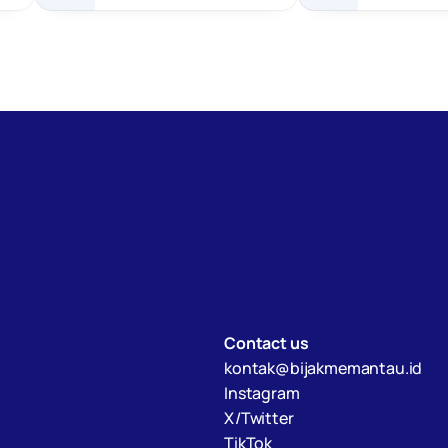
as
Transmigrasi
dan Pemba
Tertinggal
Contact us
kontak@bijakmemantau.id
Instagram
X/Twitter
TikTok