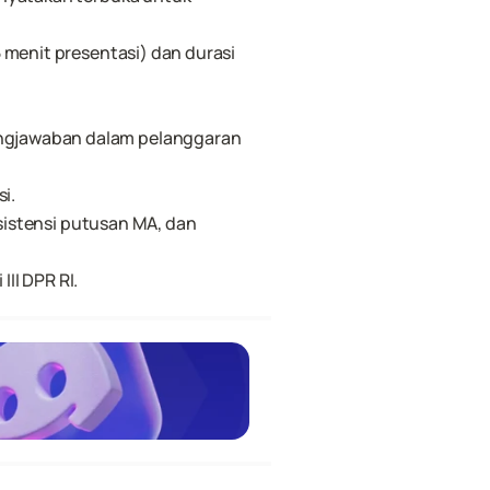
menit presentasi) dan durasi 
ngjawaban dalam pelanggaran 
i.
sistensi putusan MA, dan 
II DPR RI.