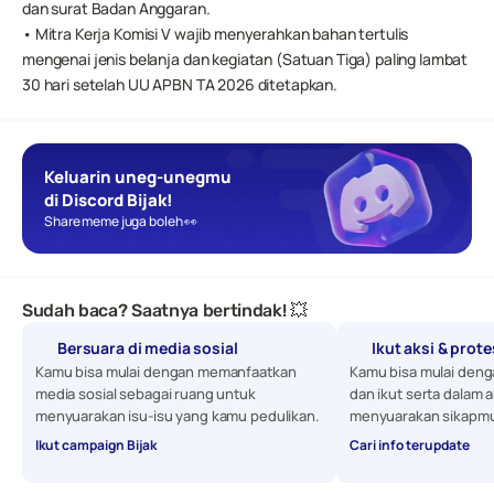
dan surat Badan Anggaran.
• Mitra Kerja Komisi V wajib menyerahkan bahan tertulis 
mengenai jenis belanja dan kegiatan (Satuan Tiga) paling lambat 
30 hari setelah UU APBN TA 2026 ditetapkan.
Keluarin uneg-unegmu 
di Discord Bijak!
Share meme juga boleh 👀
Sudah baca? Saatnya bertindak! 💥
Bersuara di media sosial
Ikut aksi & prot
Kamu bisa mulai dengan memanfaatkan 
Kamu bisa mulai denga
media sosial sebagai ruang untuk 
dan ikut serta dalam a
menyuarakan isu-isu yang kamu pedulikan. 
menyuarakan sikapmu
Ikut campaign Bijak
Cari info terupdate