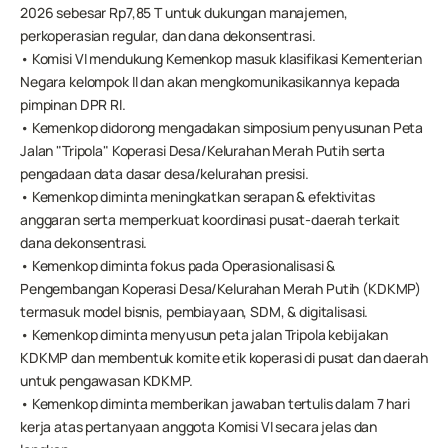
2026 sebesar Rp7,85 T untuk dukungan manajemen, 
perkoperasian regular, dan dana dekonsentrasi.
• Komisi VI mendukung Kemenkop masuk klasifikasi Kementerian 
Negara kelompok II dan akan mengkomunikasikannya kepada 
pimpinan DPR RI.
• Kemenkop didorong mengadakan simposium penyusunan Peta 
Jalan "Tripola" Koperasi Desa/Kelurahan Merah Putih serta 
pengadaan data dasar desa/kelurahan presisi.
• Kemenkop diminta meningkatkan serapan & efektivitas 
anggaran serta memperkuat koordinasi pusat-daerah terkait 
dana dekonsentrasi.
• Kemenkop diminta fokus pada Operasionalisasi & 
Pengembangan Koperasi Desa/Kelurahan Merah Putih (KDKMP) 
termasuk model bisnis, pembiayaan, SDM, & digitalisasi.
• Kemenkop diminta menyusun peta jalan Tripola kebijakan 
KDKMP dan membentuk komite etik koperasi di pusat dan daerah 
untuk pengawasan KDKMP.
• Kemenkop diminta memberikan jawaban tertulis dalam 7 hari 
kerja atas pertanyaan anggota Komisi VI secara jelas dan 