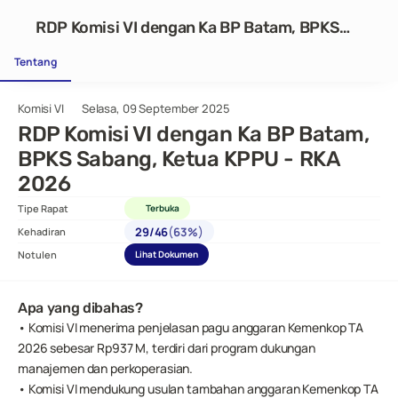
RDP Komisi VI dengan Ka BP Batam, BPKS
Sabang, Ketua KPPU - RKA 2026
Tentang
Komisi VI
Selasa, 09 September 2025
RDP Komisi VI dengan Ka BP Batam, 
BPKS Sabang, Ketua KPPU - RKA 
2026
Tipe Rapat
Terbuka
(
)
29
/
46
63%
Kehadiran
Notulen
Lihat Dokumen
Apa yang dibahas?
• Komisi VI menerima penjelasan pagu anggaran Kemenkop TA 
2026 sebesar Rp937 M, terdiri dari program dukungan 
manajemen dan perkoperasian.
• Komisi VI mendukung usulan tambahan anggaran Kemenkop TA 