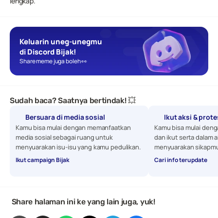
lengkap.
Keluarin uneg-unegmu 
di Discord Bijak!
Share meme juga boleh 👀
Sudah baca? Saatnya bertindak! 💥
Bersuara di media sosial
Ikut aksi & prot
Kamu bisa mulai dengan memanfaatkan 
Kamu bisa mulai denga
media sosial sebagai ruang untuk 
dan ikut serta dalam a
menyuarakan isu-isu yang kamu pedulikan. 
menyuarakan sikapmu
Ikut campaign Bijak
Cari info terupdate
 Share halaman ini ke yang lain juga, yuk!