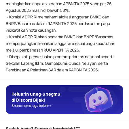
meningkatkan capaian serapan APBN TA 2025 yang per 26 
Agustus 2025 masih di bawah 50%.
• Komisi V DPR RI memahami alokasi anggaran BMKG dan 
BNPP/Basarnas dalam RAPBN TA 2026 berdasarkan pagu 
indikatif dan nota keuangan.
• Komisi V DPR RI akan bersama BMKG dan BNPP/Basarnas 
memperjuangkan kenaikan anggaran sesuai pagu kebutuhan 
melalui pembahasan RUU APBN TA 2026.
• Disepakati penyesuaian program prioritas nasional seperti 
Sekolah Lapang Iklim, Gempabumi, Cuaca Nelayan, serta 
Pembinaan & Pelatihan SAR dalam RAPBN TA 2026.
Keluarin uneg-unegmu 
di Discord Bijak!
Share meme juga boleh 👀
Sudah baca? Saatnya bertindak! 💥