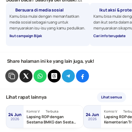
Bersuara di media sosial
Ikut aksi & prot
Kamu bisa mulai dengan memanfaatkan 
Kamu bisa mulai denga
media sosial sebagai ruang untuk 
dan ikut serta dalam a
menyuarakan isu-isu yang kamu pedulikan. 
menyuarakan sikapmu
Ikut campaign Bijak
Cari info terupdate
 Share halaman ini ke yang lain juga, yuk!
Lihat rapat lainnya
Lihat semua
Komisi V
Terbuka
Komisi V
Terb
24 Jun
24 Jun
Lapsing RDP dengan
Lapsing RDP de
2026
2026
Sestama BMKG dan Sestama
Kementerian Tr
BNPP/Basarnas