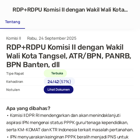
RDP+RDPU Komisi II dengan Wakil Wali Kota
Tangsel, ATR/BPN, PANRB, BPN Banten, dll
Tentang
Komisi II
Rabu, 24 September 2025
RDP+RDPU Komisi II dengan Wakil 
Wali Kota Tangsel, ATR/BPN, PANRB, 
BPN Banten, dll
Tipe Rapat
Terbuka
(
)
24
/
42
57%
Kehadiran
Notulen
Lihat Dokumen
Apa yang dibahas?
• Komisi II DPR RI mendengarkan dan akan menindaklanjuti 
aspirasi IPN mengenai status PPPK guru/tenaga kependidikan, 
serta KM-KOMAT dan KTR Indonesia terkait masalah pertanahan.
• IPN menyuarakan keinginan PPPK beralih menjadi PNS untuk 