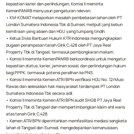
kepastian karier dan perlindungan, Komisi II meminta 
KemenPANRB menyusun pengaturan relevan.
• KM-KOMAT melaporkan masalah pembebasan lahan oleh PT 
London Sumatera Indonesia Tbk di Sumsel, meliputi janji kebun 
kemitraan yang absen dan HGU yang tumpang tindih.
• Ketua Divisi Bantuan Hukum KTR Indonesia mengungkapkan 
dugaan perampasan tanah Girik C.428 oleh PT Jaya Real 
Property Tbk di Tangsel, termasuk pembongkaran makam.
• Komisi II meminta KemenPANRB berkoordinasi untuk mengatur 
kepastian status, karier, jaminan sosial, dan perlindungan hukum 
bagi PPPK, termasuk potensi peralihan ke PNS.
• Komisi II meminta Kemen ATR/BPN verifikasi HGU No. 12/Musi 
Rawas dan selesaikan hak masyarakat terdampak PT London 
Sumatera Indonesia Tbk secara adil.
• Komisi II meminta Kemen ATR/BPN audit SHGB PT Jaya Real 
Property Tbk di Tangsel dan mempertimbangkan klaim ahli waris 
atas tanah Girik C.428.
• Kemen ATR/BPN diperintahkan memfasilitasi mediasi sengketa 
lahan di Tangsel dan Sumsel, mengedepankan kemanusiaan, 