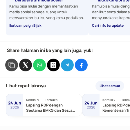
Kamu bisa mulai dengan memanfaatkan 
Kamu bisa mulai denga
media sosial sebagai ruang untuk 
dan ikut serta dalam a
menyuarakan isu-isu yang kamu pedulikan. 
menyuarakan sikapmu
Ikut campaign Bijak
Cari info terupdate
 Share halaman ini ke yang lain juga, yuk!
Lihat rapat lainnya
Lihat semua
Komisi V
Terbuka
Komisi V
Terb
24 Jun
24 Jun
Lapsing RDP dengan
Lapsing RDP de
2026
2026
Sestama BMKG dan Sestama
Kementerian Tr
BNPP/Basarnas