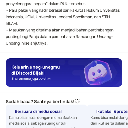
penyelenggara negara” dalam RUU tersebut.
• Para pakar yang hadir berasal dari Fakultas Hukum Universitas 
Indonesia, UGM, Universitas Jenderal Soedirman, dan STIH 
IBLAM.
• Masukan yang diterima akan menjadi bahan pertimbangan 
penting bagi Panja dalam pembahasan Rancangan Undang-
Undang ini selanjutnya.
Keluarin uneg-unegmu 
di Discord Bijak!
Share meme juga boleh 👀
Sudah baca? Saatnya bertindak! 💥
Bersuara di media sosial
Ikut aksi & prot
Kamu bisa mulai dengan memanfaatkan 
Kamu bisa mulai denga
media sosial sebagai ruang untuk 
dan ikut serta dalam a