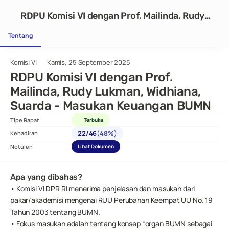
RDPU Komisi VI dengan Prof. Mailinda, Rudy
Lukman, Widhiana, Suarda - Masukan
Tentang
Keuangan BUMN
Komisi VI
Kamis, 25 September 2025
RDPU Komisi VI dengan Prof. 
Mailinda, Rudy Lukman, Widhiana, 
Suarda - Masukan Keuangan BUMN
Tipe Rapat
Terbuka
(
)
22
/
46
48%
Kehadiran
Notulen
Lihat Dokumen
Apa yang dibahas?
• Komisi VI DPR RI menerima penjelasan dan masukan dari 
pakar/akademisi mengenai RUU Perubahan Keempat UU No. 19 
Tahun 2003 tentang BUMN.
• Fokus masukan adalah tentang konsep “organ BUMN sebagai 