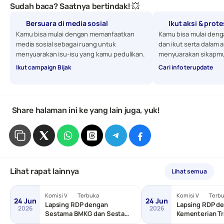
Sudah baca? Saatnya bertindak! 💥
Bersuara di media sosial
Ikut aksi & prot
Kamu bisa mulai dengan memanfaatkan 
Kamu bisa mulai denga
media sosial sebagai ruang untuk 
dan ikut serta dalam a
menyuarakan isu-isu yang kamu pedulikan. 
menyuarakan sikapmu
Ikut campaign Bijak
Cari info terupdate
 Share halaman ini ke yang lain juga, yuk!
Lihat rapat lainnya
Lihat semua
Komisi V
Terbuka
Komisi V
Terb
24 Jun
24 Jun
Lapsing RDP dengan
Lapsing RDP de
2026
2026
Sestama BMKG dan Sestama
Kementerian Tr
BNPP/Basarnas