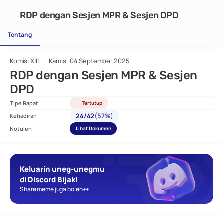
RDP dengan Sesjen MPR & Sesjen DPD
Tentang
Komisi XIII
Kamis, 04 September 2025
RDP dengan Sesjen MPR & Sesjen 
DPD
Tipe Rapat
Tertutup
(
)
24
/
42
57%
Kehadiran
Notulen
Lihat Dokumen
Keluarin uneg-unegmu 
di Discord Bijak!
Share meme juga boleh 👀