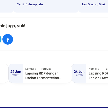
Cari info terupdate
Join Discord Bijak
ain juga, yuk!
Komisi V
Terbuka
Komisi V
Te
24 Jun
24 Jun
Lapsing RDP dengan
Lapsing RD
2026
2026
Eselon I Kementerian
Eselon I Ke
as
Transmigrasi
dan Pemba
Tertinggal