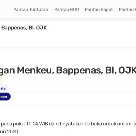
Pantau Tuntutan
Pantau RUU
Pantau Rapat
Pantau 
 Bappenas, BI, OJK
gan Menkeu, Bappenas, BI, OJ
data
umen
a pada pukul 10.24 WIB dan dinyatakan terbuka untuk umum, s
hun 2020.