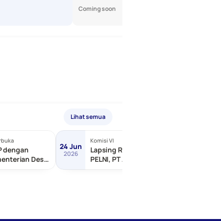
Coming soon
Lihat semua
rbuka
Komisi VI
Terbuka
24 Jun
24 Jun
P dengan
Lapsing RDP dengan PT
2026
2026
menterian Desa
PELNI, PT ASDP Indonesia,
ngunan Daerah
dll