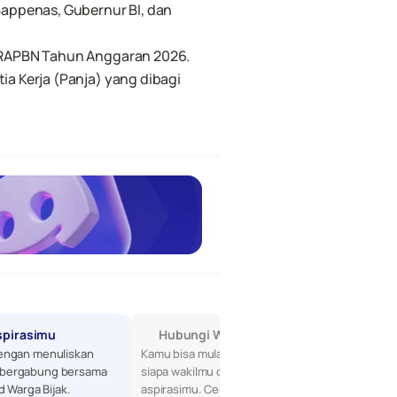
ppenas, Gubernur BI, dan 
 RAPBN Tahun Anggaran 2026.
 Kerja (Panja) yang dibagi 
spirasimu
Hubungi Wakilmu di DPR
engan menuliskan 
Kamu bisa mulai dengan mencari tahu 
bergabung bersama 
siapa wakilmu di DPR, lalu sampaikan 
d Warga Bijak.
aspirasimu. Cek profil mereka di sini!