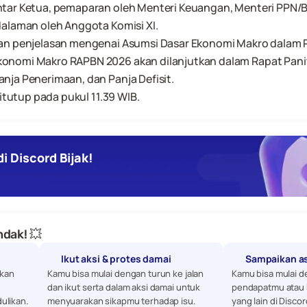
tar Ketua, pemaparan oleh Menteri Keuangan, Menteri PPN/Ba
dalaman oleh Anggota Komisi XI.
kan penjelasan mengenai Asumsi Dasar Ekonomi Makro dalam
nomi Makro RAPBN 2026 akan dilanjutkan dalam Rapat Panitia
nja Penerimaan, dan Panja Defisit.
ditutup pada pukul 11.39 WIB.
i Discord Bijak!
dak! 💥
Ikut aksi & protes damai
Sampaikan a
kan 
Kamu bisa mulai dengan turun ke jalan 
Kamu bisa mulai d
dan ikut serta dalam aksi damai untuk 
pendapatmu atau 
ulikan. 
menyuarakan sikapmu terhadap isu.
yang lain di Discor