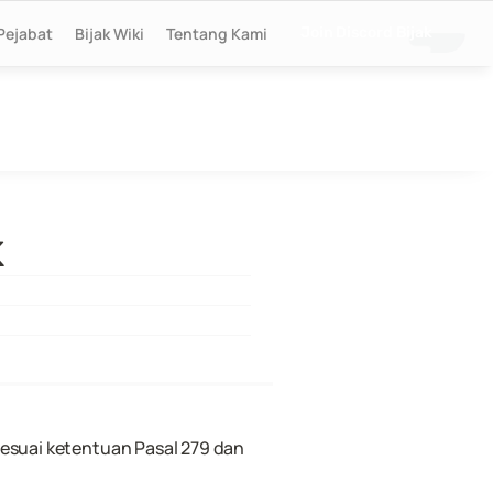
Pejabat
Bijak Wiki
Tentang Kami
Join Discord Bijak
K
esuai ketentuan Pasal 279 dan 