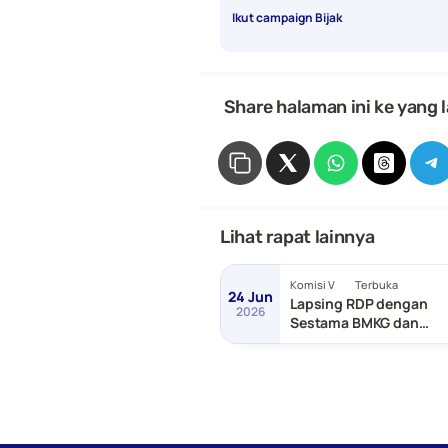
Ikut campaign Bijak
 Share halaman ini ke yang l
Lihat rapat lainnya
Komisi V
Terbuka
24 Jun
Lapsing RDP dengan
2026
Sestama BMKG dan
Sestama BNPP/Basarn