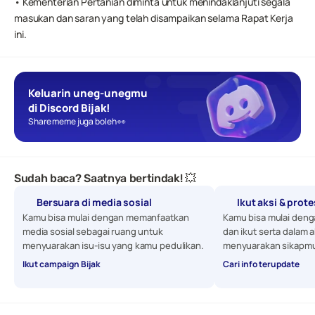
• Kementerian Pertanian diminta untuk menindaklanjuti segala 
masukan dan saran yang telah disampaikan selama Rapat Kerja 
ini.
Keluarin uneg-unegmu 
di Discord Bijak!
Share meme juga boleh 👀
Sudah baca? Saatnya bertindak! 💥
Bersuara di media sosial
Ikut aksi & prot
Kamu bisa mulai dengan memanfaatkan 
Kamu bisa mulai denga
media sosial sebagai ruang untuk 
dan ikut serta dalam a
menyuarakan isu-isu yang kamu pedulikan. 
menyuarakan sikapmu
Ikut campaign Bijak
Cari info terupdate