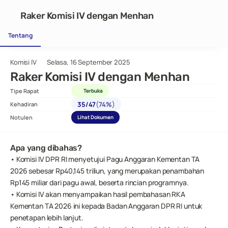
Raker Komisi IV dengan Menhan
Tentang
Komisi IV
Selasa, 16 September 2025
Raker Komisi IV dengan Menhan
Tipe Rapat
Terbuka
(
)
35
/
47
74%
Kehadiran
Notulen
Lihat Dokumen
Apa yang dibahas?
• Komisi IV DPR RI menyetujui Pagu Anggaran Kementan TA 
2026 sebesar Rp40,145 triliun, yang merupakan penambahan 
Rp145 miliar dari pagu awal, beserta rincian programnya.
• Komisi IV akan menyampaikan hasil pembahasan RKA 
Kementan TA 2026 ini kepada Badan Anggaran DPR RI untuk 
penetapan lebih lanjut.