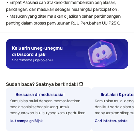
• Empat Asosiasi dan Stakeholder memberikan penjelasan, 
pandangan, dan masukan sebagai 'meaningful participation'.
• Masukan yang diterima akan dijadikan bahan pertimbangan 
penting dalam proses penyusunan RUU Perubahan UU P2SK.
Keluarin uneg-unegmu 
di Discord Bijak!
Share meme juga boleh 👀
Sudah baca? Saatnya bertindak! 💥
Bersuara di media sosial
Ikut aksi & prot
Kamu bisa mulai dengan memanfaatkan 
Kamu bisa mulai denga
media sosial sebagai ruang untuk 
dan ikut serta dalam a
menyuarakan isu-isu yang kamu pedulikan. 
menyuarakan sikapmu
Ikut campaign Bijak
Cari info terupdate