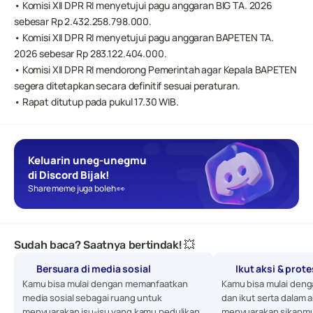
• Komisi XII DPR RI menyetujui pagu anggaran BIG TA. 2026 
sebesar Rp 2.432.258.798.000.
• Komisi XII DPR RI menyetujui pagu anggaran BAPETEN TA. 
2026 sebesar Rp 283.122.404.000.
• Komisi XII DPR RI mendorong Pemerintah agar Kepala BAPETEN 
segera ditetapkan secara definitif sesuai peraturan.
• Rapat ditutup pada pukul 17.30 WIB.
Keluarin uneg-unegmu 
di Discord Bijak!
Share meme juga boleh 👀
Sudah baca? Saatnya bertindak! 💥
Bersuara di media sosial
Ikut aksi & prot
Kamu bisa mulai dengan memanfaatkan 
Kamu bisa mulai denga
media sosial sebagai ruang untuk 
dan ikut serta dalam a
menyuarakan isu-isu yang kamu pedulikan. 
menyuarakan sikapmu