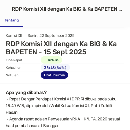
RDP Komisi XII dengan Ka BIG & Ka BAPETEN -
15 Sept 2025
Tentang
Komisi XII
Senin, 22 September 2025
RDP Komisi XII dengan Ka BIG & Ka 
BAPETEN - 15 Sept 2025
Tipe Rapat
Terbuka
(
)
38
/
45
84%
Kehadiran
Notulen
Lihat Dokumen
Apa yang dibahas?
• Rapat Dengar Pendapat Komisi XII DPR RI dibuka pada pukul 
16.40 WIB, dipimpin oleh Wakil Ketua Komisi XII, Putri Zulkifli 
Hasan.
• Agenda rapat adalah Penyesuaian RKA – K/L TA. 2026 sesuai 
hasil pembahasan di Banggar.