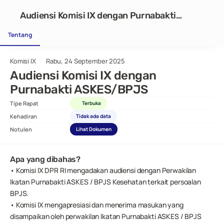
Audiensi Komisi IX dengan Purnabakti
ASKES/BPJS
Tentang
Komisi IX
Rabu, 24 September 2025
Audiensi Komisi IX dengan 
Purnabakti ASKES/BPJS
Tipe Rapat
Terbuka
Kehadiran
Tidak ada data
Notulen
Lihat Dokumen
Apa yang dibahas?
• Komisi IX DPR RI mengadakan audiensi dengan Perwakilan 
Ikatan Purnabakti ASKES / BPJS Kesehatan terkait persoalan 
BPJS.
• Komisi IX mengapresiasi dan menerima masukan yang 
disampaikan oleh perwakilan Ikatan Purnabakti ASKES / BPJS 