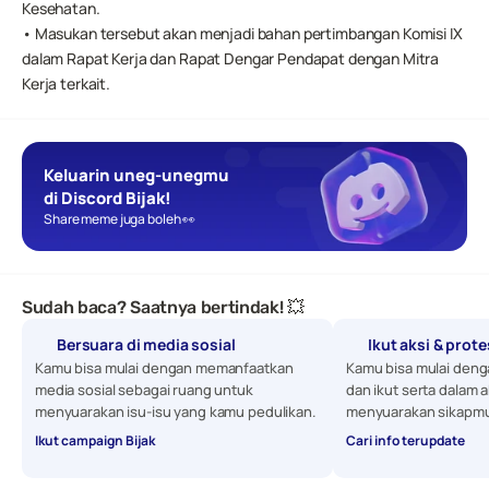
Kesehatan.
• Masukan tersebut akan menjadi bahan pertimbangan Komisi IX 
dalam Rapat Kerja dan Rapat Dengar Pendapat dengan Mitra 
Kerja terkait.
Keluarin uneg-unegmu 
di Discord Bijak!
Share meme juga boleh 👀
Sudah baca? Saatnya bertindak! 💥
Bersuara di media sosial
Ikut aksi & prot
Kamu bisa mulai dengan memanfaatkan 
Kamu bisa mulai denga
media sosial sebagai ruang untuk 
dan ikut serta dalam a
menyuarakan isu-isu yang kamu pedulikan. 
menyuarakan sikapmu
Ikut campaign Bijak
Cari info terupdate