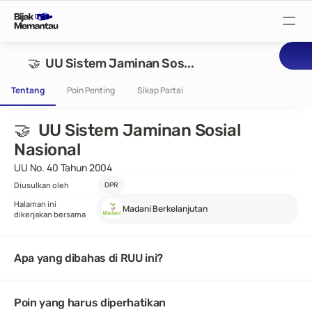
Pantau Tuntutan
🤝  UU Sistem Jaminan Sos...
Tentang
Poin Penting
Sikap Partai
Pantau RUU
🤝  UU Sistem Jaminan Sosial 
Pantau Rapat
Nasional
UU No. 40 Tahun 2004
Diusulkan oleh
DPR
Pantau Pejabat
Halaman ini
Madani Berkelanjutan
dikerjakan bersama
Suarakan
Apa yang dibahas di RUU ini?
Bijak Wiki
Poin yang harus diperhatikan