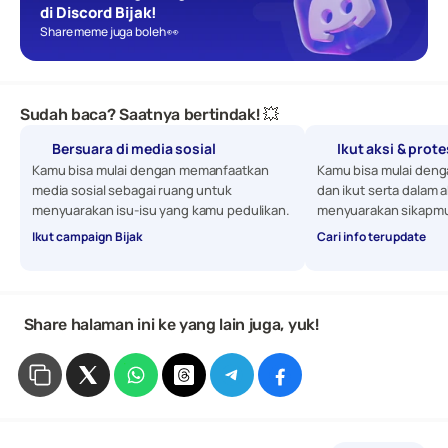
di Discord Bijak!
Share meme juga boleh 👀
Sudah baca? Saatnya bertindak! 💥
Bersuara di media sosial
Ikut aksi & prot
Kamu bisa mulai dengan memanfaatkan 
Kamu bisa mulai denga
media sosial sebagai ruang untuk 
dan ikut serta dalam a
menyuarakan isu-isu yang kamu pedulikan. 
menyuarakan sikapmu
Ikut campaign Bijak
Cari info terupdate
 Share halaman ini ke yang lain juga, yuk!