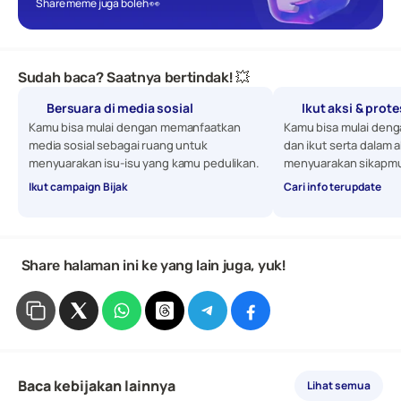
Share meme juga boleh 👀
Sudah baca? Saatnya bertindak! 💥
Bersuara di media sosial
Ikut aksi & prot
Kamu bisa mulai dengan memanfaatkan 
Kamu bisa mulai denga
media sosial sebagai ruang untuk 
dan ikut serta dalam a
menyuarakan isu-isu yang kamu pedulikan. 
menyuarakan sikapmu
Ikut campaign Bijak
Cari info terupdate
 Share halaman ini ke yang lain juga, yuk!
Baca kebijakan lainnya
Lihat semua