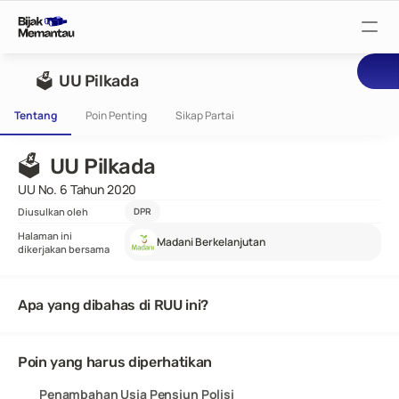
Pantau Tuntutan
🗳  UU Pilkada
Tentang
Poin Penting
Sikap Partai
Pantau RUU
🗳  UU Pilkada
Pantau Rapat
UU No. 6 Tahun 2020
Diusulkan oleh
DPR
Halaman ini
Madani Berkelanjutan
Pantau Pejabat
dikerjakan bersama
Suarakan
Apa yang dibahas di RUU ini?
Bijak Wiki
Poin yang harus diperhatikan
Penambahan Usia Pensiun Polisi