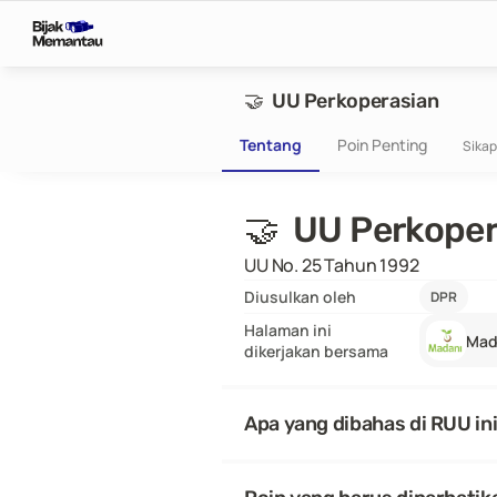
🤝  UU Perkoperasian
Tentang
Poin Penting
Sikap
🤝  UU Perkope
UU No. 25 Tahun 1992
Diusulkan oleh
DPR
Halaman ini
Mad
dikerjakan bersama
Apa yang dibahas di RUU in