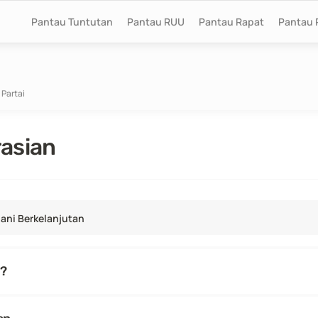
Pantau Tuntutan
Pantau RUU
Pantau Rapat
Pantau 
 Partai
rasian
ani Berkelanjutan
i?