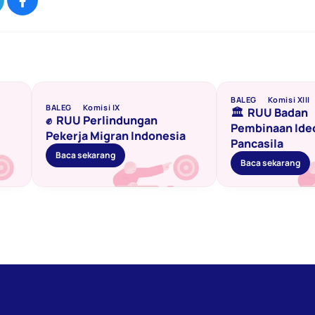
BALEG
Komisi XIII
BALEG
Komisi IX
🏛️  RUU Badan 
✊  RUU Perlindungan 
Pembinaan Ideo
Pekerja Migran Indonesia
Pancasila
Baca sekarang
Baca sekarang