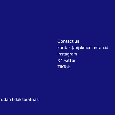
Contact us
kontak@bijakmemantau.id
Instagram
X/Twitter
TikTok
an tidak terafiliasi 