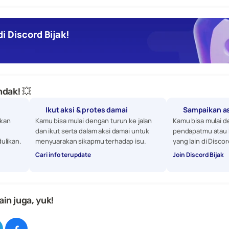
i Discord Bijak!
dak! 💥
Ikut aksi & protes damai
Sampaikan a
kan 
Kamu bisa mulai dengan turun ke jalan 
Kamu bisa mulai d
dan ikut serta dalam aksi damai untuk 
pendapatmu atau 
ulikan. 
menyuarakan sikapmu terhadap isu.
yang lain di Discor
Cari info terupdate
Join Discord Bijak
ain juga, yuk!