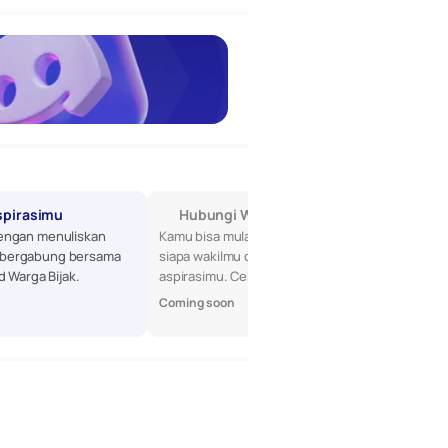
spirasimu
Hubungi Wakilmu di DPR
engan menuliskan 
Kamu bisa mulai dengan mencari tahu 
bergabung bersama 
siapa wakilmu di DPR, lalu sampaikan 
d Warga Bijak.
aspirasimu. Cek profil mereka di sini!
Coming soon