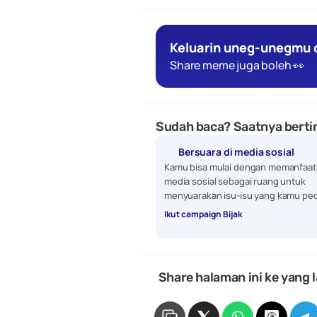
Keluarin uneg-unegmu d
Share meme juga boleh 👀
Sudah baca? Saatnya bertin
Bersuara di media sosial
Kamu bisa mulai dengan memanfaat
media sosial sebagai ruang untuk 
menyuarakan isu-isu yang kamu ped
Ikut campaign Bijak
 Share halaman ini ke yang l